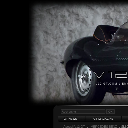
V12 GT.COM L'É
GT NEWS
GT MAGAZINE
Accueil V12 GT
/
MERCEDES BENZ
/ SL6