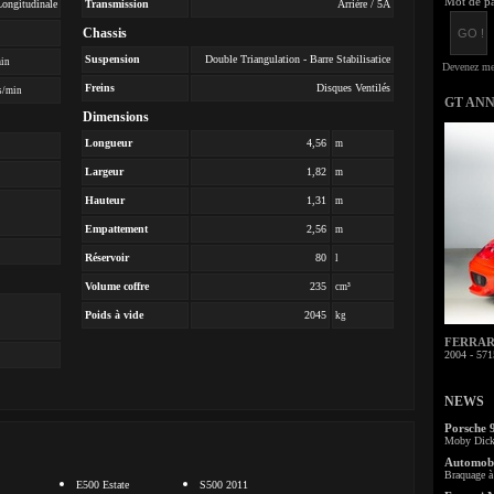
Mot de pa
Longitudinale
Transmission
Arrière / 5A
Chassis
Suspension
Double Triangulation - Barre Stabilisatice
min
Freins
Disques Ventilés
s/min
GT AN
Dimensions
Longueur
4,56
m
Largeur
1,82
m
Hauteur
1,31
m
Empattement
2,56
m
Réservoir
80
l
Volume coffre
235
cm³
Poids à vide
2045
kg
FERRARI 
2004 - 571
NEWS
Porsche 
Moby Dick 
Automobi
Braquage à 
E500 Estate
S500 2011