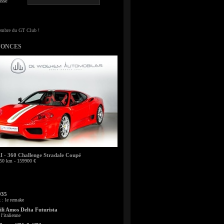
sse
NONCES
- 360 Challenge Stradale Coupé
50 km - 159900 €
935
: le remake
li Amos Delta Futurista
l'italienne