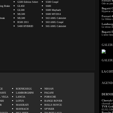
Ferrari 
G500 Edition Select
S500 Coupé
Ode au pas
ng Brake
GL450
S600
Bugatti 
GL500
S600 Maybach
Hypercar a
ML500
S600 MY2014
Ferrari 4
Break
ML500
S63 AMG Cabriolet
Le 50ème c
R500 2011
S63 AMG Coupé
Lamborgh
S400 HYBRID
S65 AMG Cabriolet
Le retour d
Bugatti 
L'arme fata
GALER
GALER
LA CO
.
AGEND
GE
KOENIGSEGG
NISSAN
HAYE
LAMBORGHINI
PAGANI
DERNI
L VEGA
LANCIA
PORSCHE
Cheetah
ARI
LOTUS
RANGE ROVER
cheetah v
ER
MASERATI
ROLLS ROYCE
TVR Grif
MAYBACH
SPYKER
01/01/19
Porsche 
IVOLTA
MCLAREN
TALBOT LAGO