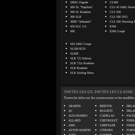
280SL Pagode
CL600
300 SL "Papillon"
CLS 45 AMG Shooti
300 SL Roadster
CLS 500
300 SLR
CLS 500 2011
300D "Adenauer"
CLS 500 Shooting 
450 SLC 5.0
E500
600
E500 Coupé
S65 AMG Coupe
SL500 R231
SL600
SLR 722 Edition
SLR 722s Roadster
SLR Roadster
SLR Stirling Moss
TOUTES LES GT, TOUTES LES CLASSIC
Toutes les infos sur les constructeurs et les modèles
ABARTH
BRISTOL
DELA
AC
BUGATTI
DELA
ALFA ROMEO
CADILLAC
FACE
ALLARD
CHEVROLET
FERR
AMG
CHRYSLER
FISK
ASTON MARTIN
CITROEN
FORD
AUDI
COOPER
ISO R