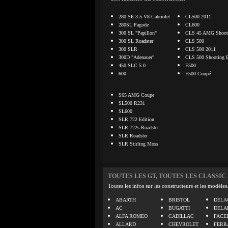
280 SE 3.5 V8 Cabriolet
CL500 2011
280SL Pagode
CL600
300 SL "Papillon"
CLS 45 AMG Shooti
300 SL Roadster
CLS 500
300 SLR
CLS 500 2011
300D "Adenauer"
CLS 500 Shooting 
450 SLC 5.0
E500
600
E500 Coupé
S65 AMG Coupe
SL500 R231
SL600
SLR 722 Edition
SLR 722s Roadster
SLR Roadster
SLR Stirling Moss
TOUTES LES GT, TOUTES LES CLASSIC
Toutes les infos sur les constructeurs et les modèles
ABARTH
BRISTOL
DELA
AC
BUGATTI
DELA
ALFA ROMEO
CADILLAC
FACE
ALLARD
CHEVROLET
FERR