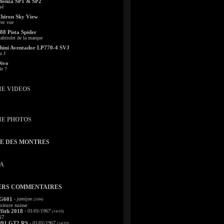
Monza SP1 & SP2
sé
Chiron Sky View
vec vue
88 Pista Spider
abriolet de la marque
ini Aventador LP770-4 SVJ
u J
Divo
le ?
IE VIDEOS
IE PHOTOS
TE DES MONTRES
A
ERS COMMENTAIRES
 G601
- jamijoe
(5/04)
oiture suisse
fith 2018
- 01/01/1967
(14/10)
67
991 GT2 RS
- 01/01/1967
(14/10)