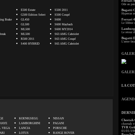
Ferrari 
Ode au pas
E500 Estate
S500 2011
Bugatti 
Hypercar a
G500 Edition Select
S500 Coupé
Ferrari 4
ng Brake
GL450
S600
Le 50ème c
GL500
S600 Maybach
Lamborgh
ML500
S600 MY2014
Le retour d
Break
ML500
S63 AMG Cabriolet
Bugatti 
R500 2011
S63 AMG Coupé
L'arme fata
S400 HYBRID
S65 AMG Cabriolet
GALER
GALER
LA CO
AGEND
.
DERNI
GE
KOENIGSEGG
NISSAN
Cheetah
HAYE
LAMBORGHINI
PAGANI
cheetah v
TVR Grif
L VEGA
LANCIA
PORSCHE
01/01/19
ARI
LOTUS
RANGE ROVER
Porsche 