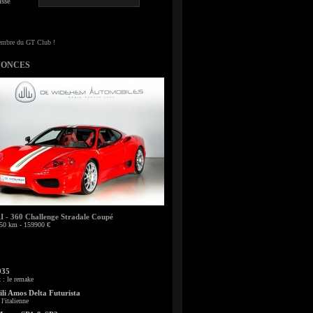
sse
NONCES
- 360 Challenge Stradale Coupé
50 km - 159900 €
935
: le remake
li Amos Delta Futurista
l'italienne