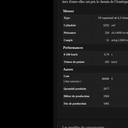
tiers d'entre elles ont pris le chemin de l'Amériqu
Moteur
Type
V8 supercarré de 6,3 litre
Cylindrée
6332
cm³
Puissance
250
ch à 4000 trs/
Couple
51
m/kg à 2800 tr
Performances
0-100 km/h
9,70
s
Vitesse de pointe
205
km/h
Autres
Cote
80000
€
( état concours )
Quantité produite
2677
Début de production
1964
Fin de production
1981
Les modèles du constructeur