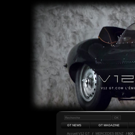
V12 GT.COM L'É
GT NEWS
GT MAGAZINE
Accueil V12 GT
/
MERCEDES BENZ
/ 600