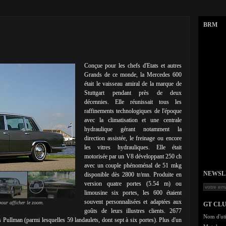
BRM
Conçue pour les chefs d'Etats et autres
Grands de ce monde, la Mercedes 600
était le vaisseau amiral de la marque de
Stuttgart pendant près de deux
décennies. Elle réunissait tous les
raffinements technologiques de l'époque
avec la climatisation et une centrale
hydraulique gérant notamment la
direction assistée, le freinage ou encore
les vitres hydrauliques. Elle était
motorisée par un V8 développant 250 ch
avec un couple phénoménal de 51 mkg
NEWSLET
disponible dès 2800 tr/mn. Produite en
version quatre portes (5.54 m) ou
limousine six portes, les 600 étaient
souvent personnalisées et adaptées aux
our afficher le zoom.
GT CL
goûts de leurs illustres clients. 2677
Nom d'uti
s Pullman (parmi lesquelles 59 landaulets, dont sept à six portes). Plus d'un