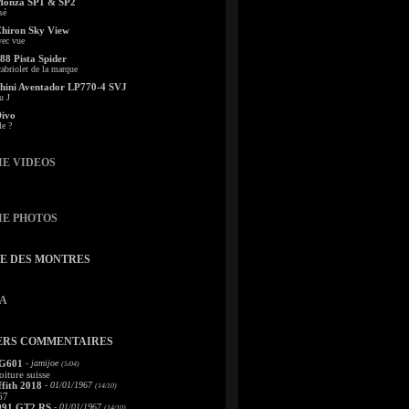
Monza SP1 & SP2
sé
Chiron Sky View
vec vue
88 Pista Spider
abriolet de la marque
ini Aventador LP770-4 SVJ
u J
Divo
le ?
IE VIDEOS
IE PHOTOS
TE DES MONTRES
A
ERS COMMENTAIRES
 G601
- jamijoe
(5/04)
oiture suisse
fith 2018
- 01/01/1967
(14/10)
67
991 GT2 RS
- 01/01/1967
(14/10)