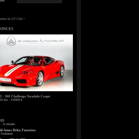
sse
NONCES
- 360 Challenge Stradale Coupé
50 km - 159900 €
935
: le remake
li Amos Delta Futurista
l'italienne