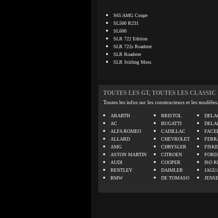
S65 AMG Coupe
SL500 R231
SL600
SLR 722 Edition
SLR 722s Roadster
SLR Roadster
SLR Stirling Moss
TOUTES LES GT, TOUTES LES CLASSIC
Toutes les infos sur les constructeurs et les modèles
ABARTH
BRISTOL
DELA
AC
BUGATTI
DELA
ALFA ROMEO
CADILLAC
FACE
ALLARD
CHEVROLET
FERR
AMG
CHRYSLER
FISK
ASTON MARTIN
CITROEN
FORD
AUDI
COOPER
ISO R
BENTLEY
DAIMLER
JAGU
BMW
DE TOMASO
JENS