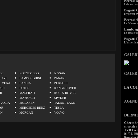
Ferrari 
Ode au pas
Bugatti 
Hypercar a
Ferrari 4
Le 50ème c
Lamborgh
Le retour d
Bugatti 
L'arme fata
GALER
.
GE
KOENIGSEGG
NISSAN
GALER
HAYE
LAMBORGHINI
PAGANI
L VEGA
LANCIA
PORSCHE
LA CO
ARI
LOTUS
RANGE ROVER
ER
MASERATI
ROLLS ROYCE
MAYBACH
SPYKER
AGEND
IVOLTA
MCLAREN
TALBOT LAGO
AR
MERCEDES BENZ
TESLA
EN
MORGAN
VOLVO
DERNI
Cheetah
cheetah v
TVR Grif
01/01/19
Porsche 