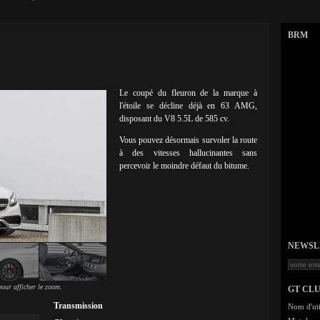
BRM
Le coupé du fleuron de la marque à
l'étoile se décline déjà en 63 AMG,
disposant du V8 5.5L de 585 cv.
Vous pouvez désormais survoler la route
à des vitesses hallucinantes sans
percevoir le moindre défaut du bitume.
NEWSLET
our afficher le zoom.
GT CL
Transmission
Nom d'uti