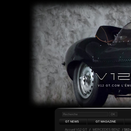
V12 GT.COM L'É
GT NEWS
GT MAGAZINE
Accueil V12 GT
/
MERCEDES BENZ
/ S63