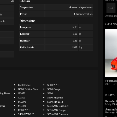
Mot de pa
Chassis
V8
Suspension
4 roues indépendantes
Freins
4 disques ventilés
min
Dimensions
s/min
GT AN
Longueur
5,03
m
Largeur
1,90
m
Hauteur
1,41
m
Poids à vide
1995
kg
FERRARI 
2004 - 571
E500 Estate
S500 2011
G500 Edition Select
S500 Coupé
ng Brake
GL450
S600
NEWS
GL500
S600 Maybach
Porsche 
ML500
S600 MY2014
Moby Dick 
Break
ML500
S63 AMG Cabriolet
Automobi
R500 2011
S63 AMG Coupé
Braquage à 
S400 HYBRID
S65 AMG Cabriolet