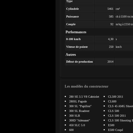
Type
Cylindrée
5461
cm³
Puissance
585
ch à 5500 trs/
Couple
92
m/kg à 2250 tr
Performances
0-100 km/h
4,30
s
Vitesse de pointe
250
km/h
Autres
Début de production
2014
Les modèles du constructeur
280 SE 3.5 V8 Cabriolet
CL500 2011
280SL Pagode
CL600
300 SL "Papillon"
CLS 45 AMG Shooti
300 SL Roadster
CLS 500
300 SLR
CLS 500 2011
300D "Adenauer"
CLS 500 Shooting 
450 SLC 5.0
E500
600
E500 Coupé