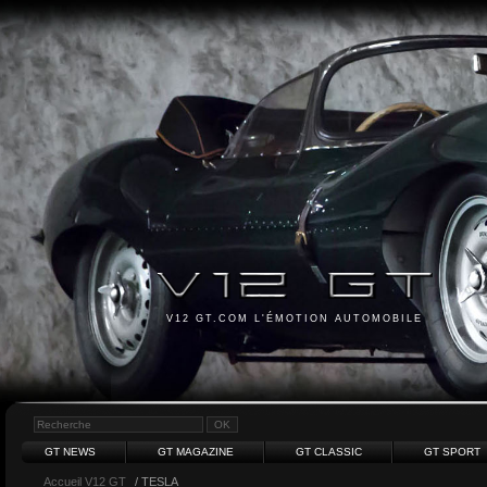
V12 GT.COM L'ÉMOTION AUTOMOBILE
GT NEWS
GT MAGAZINE
GT CLASSIC
GT SPORT
Accueil V12 GT
/ TESLA