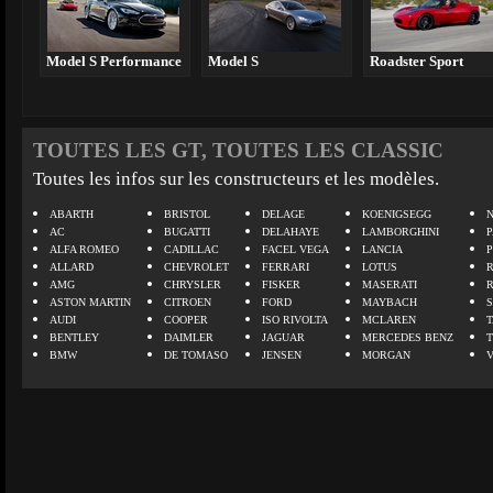
Model S Performance
Model S
Roadster Sport
TOUTES LES GT, TOUTES LES CLASSIC
Toutes les infos sur les constructeurs et les modèles.
ABARTH
BRISTOL
DELAGE
KOENIGSEGG
N
AC
BUGATTI
DELAHAYE
LAMBORGHINI
P
ALFA ROMEO
CADILLAC
FACEL VEGA
LANCIA
ALLARD
CHEVROLET
FERRARI
LOTUS
AMG
CHRYSLER
FISKER
MASERATI
ASTON MARTIN
CITROEN
FORD
MAYBACH
AUDI
COOPER
ISO RIVOLTA
MCLAREN
BENTLEY
DAIMLER
JAGUAR
MERCEDES BENZ
BMW
DE TOMASO
JENSEN
MORGAN