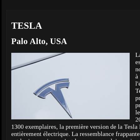
TESLA
Palo Alto, USA
L
e
n
à
l'
T
p
p
l
2
1300 exemplaires, la première version de la Tesla 
entièrement électrique. La ressemblance frappante