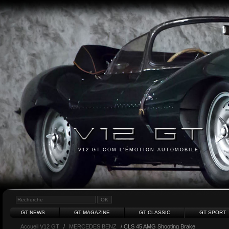
V12 GT.COM L'ÉMOTION AUTOMOBILE
GT NEWS
GT MAGAZINE
GT CLASSIC
GT SPORT
Accueil V12 GT
/
MERCEDES BENZ
/ CLS 45 AMG Shooting Brake