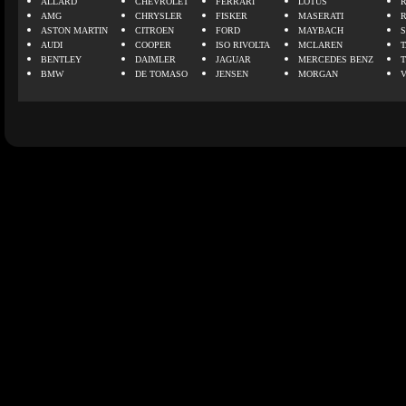
ALLARD
CHEVROLET
FERRARI
LOTUS
AMG
CHRYSLER
FISKER
MASERATI
ASTON MARTIN
CITROEN
FORD
MAYBACH
AUDI
COOPER
ISO RIVOLTA
MCLAREN
BENTLEY
DAIMLER
JAGUAR
MERCEDES BENZ
BMW
DE TOMASO
JENSEN
MORGAN