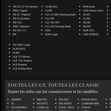
280 SE 3.5 V8 Cabriolet
CL500 2011
E500 Estate
280SL Pagode
CL600
G500 Edition Select
300 SL "Papillon"
CLS 45 AMG Shooting Brake
GL450
300 SL Roadster
CLS 500
GL500
300 SLR
CLS 500 2011
ML500
300D "Adenauer"
CLS 500 Shooting Break
ML500
450 SLC 5.0
E500
R500 2011
600
E500 Coupé
S400 HYBRID
S65 AMG Coupe
SL500 R231
SL600
SLR 722 Edition
SLR 722s Roadster
SLR Roadster
SLR Stirling Moss
TOUTES LES GT, TOUTES LES CLASSIC
Toutes les infos sur les constructeurs et les modèles.
ABARTH
BRISTOL
DELAGE
KOENIGSEGG
N
AC
BUGATTI
DELAHAYE
LAMBORGHINI
P
ALFA ROMEO
CADILLAC
FACEL VEGA
LANCIA