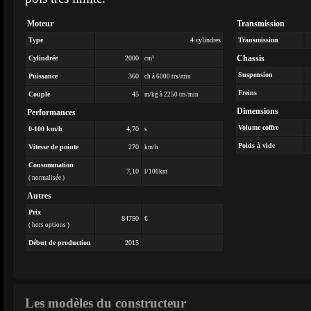
Moteur
Transmission
Type
4 cylindres
Transmission
Chassis
Cylindrée
2000
cm³
Suspension
Puissance
360
ch à 6000 trs/min
Freins
Couple
45
m/kg à 2250 trs/min
Dimensions
Performances
Volume coffre
0-100 km/h
4,70
s
Poids à vide
Vitesse de pointe
270
km/h
Consommation
7,10
l/100km
( normalisée )
Autres
Prix
84750
€
( hors options )
Début de production
2015
Les modèles du constructeur