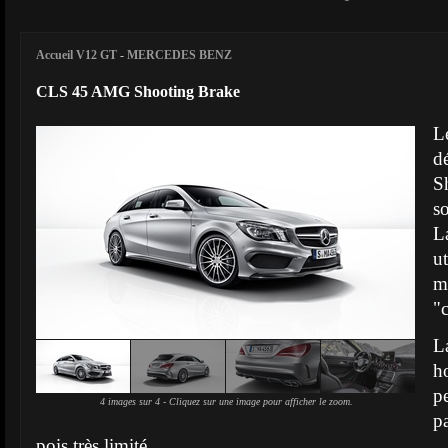
Accueil V12 GT
-
MERCEDES BENZ
CLS 45 AMG Shooting Brake
L
d
S
s
L
u
m
"
L
h
p
4 images sur 4 - Cliquez sur une image pour afficher le zoom.
p
pois très limité.