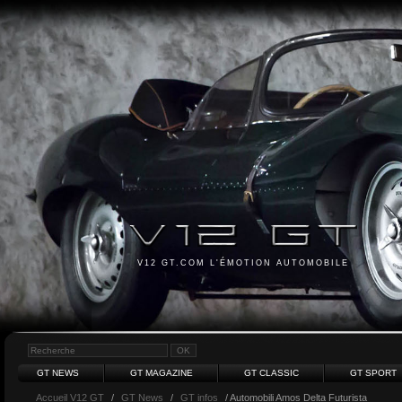
V12 GT.COM L'ÉMOTION AUTOMOBILE
GT NEWS
GT MAGAZINE
GT CLASSIC
GT SPORT
Accueil V12 GT
/
GT News
/
GT infos
/ Automobili Amos Delta Futurista