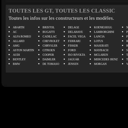
TOUTES LES GT, TOUTES LES CLASSIC
Toutes les infos sur les constructeurs et les modèles.
ABARTH
BRISTOL
DELAGE
KOENIGSEGG
N
AC
BUGATTI
DELAHAYE
LAMBORGHINI
P
ALFA ROMEO
CADILLAC
FACEL VEGA
LANCIA
ALLARD
CHEVROLET
FERRARI
LOTUS
AMG
CHRYSLER
FISKER
MASERATI
ASTON MARTIN
CITROEN
FORD
MAYBACH
AUDI
COOPER
ISO RIVOLTA
MCLAREN
BENTLEY
DAIMLER
JAGUAR
MERCEDES BENZ
BMW
DE TOMASO
JENSEN
MORGAN