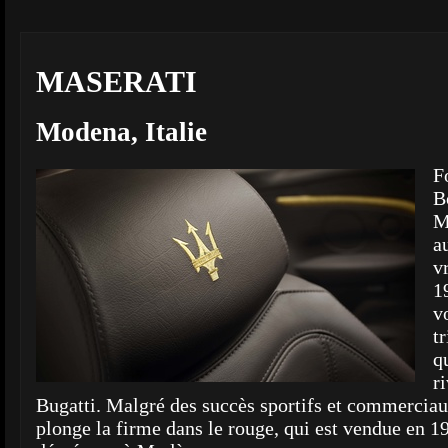
MASERATI
Modena, Italie
F
B
M
a
v
1
v
t
q
r
Bugatti. Malgré des succès sportifs et commerciaux
plonge la firme dans le rouge, qui est vendue en 1