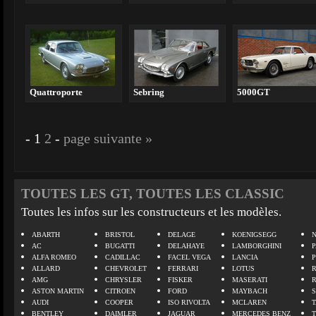
Quattroporte
Sebring
5000GT
-
1
2
-
page suivante »
TOUTES LES GT, TOUTES LES CLASSIC
Toutes les infos sur les constructeurs et les modèles.
ABARTH
BRISTOL
DELAGE
KOENIGSEGG
N
AC
BUGATTI
DELAHAYE
LAMBORGHINI
P
ALFA ROMEO
CADILLAC
FACEL VEGA
LANCIA
ALLARD
CHEVROLET
FERRARI
LOTUS
AMG
CHRYSLER
FISKER
MASERATI
ASTON MARTIN
CITROEN
FORD
MAYBACH
AUDI
COOPER
ISO RIVOLTA
MCLAREN
BENTLEY
DAIMLER
JAGUAR
MERCEDES BENZ