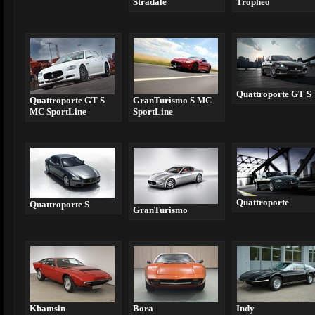
Stradale
Tropheo
Quattroporte GT S
Quattroporte GT S
GranTurismo S MC
MC SportLine
SportLine
Quattroporte
Quattroporte S
GranTurismo
Khamsin
Bora
Indy