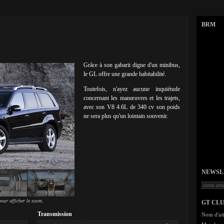
BRM
Grâce à son gabarit digne d'un minibus,
le GL offre une grande habitabilité.
Toutefois, n'ayez aucune inquiétude
concernant les manœuvres et les trajets,
avec son V8 4.6L de 340 cv son poids
ne sera plus qu'un lointain souvenir.
NEWSLET
our afficher le zoom.
GT CL
Transmission
Nom d'uti