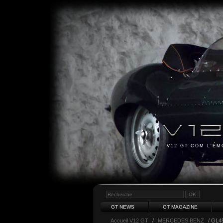
V12 GT.COM L'É
GT NEWS
GT MAGAZINE
Accueil V12 GT
/
MERCEDES BENZ
/ GL4