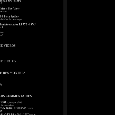
Monza SP1 & SP2
sé
Chiron Sky View
vec vue
88 Pista Spider
abriolet de la marque
ini Aventador LP770-4 SVJ
u J
Divo
le ?
IE VIDEOS
IE PHOTOS
TE DES MONTRES
A
ERS COMMENTAIRES
 G601
- jamijoe
(5/04)
oiture suisse
fith 2018
- 01/01/1967
(14/10)
67
991 GT2 RS
- 01/01/1967
(14/10)