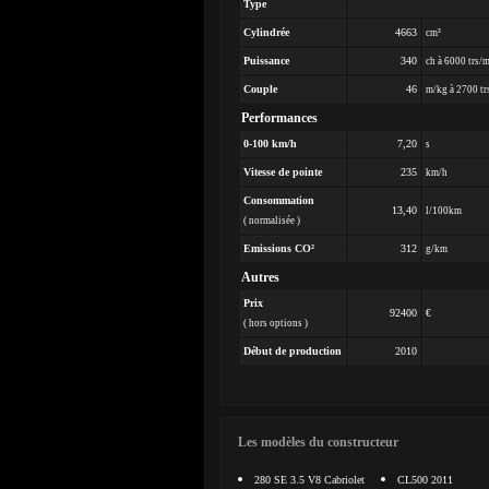
Type
Cylindrée
4663
cm³
Puissance
340
ch à 6000 trs/
Couple
46
m/kg à 2700 tr
Performances
0-100 km/h
7,20
s
Vitesse de pointe
235
km/h
Consommation
13,40
l/100km
( normalisée )
Emissions CO²
312
g/km
Autres
Prix
92400
€
( hors options )
Début de production
2010
Les modèles du constructeur
280 SE 3.5 V8 Cabriolet
CL500 2011