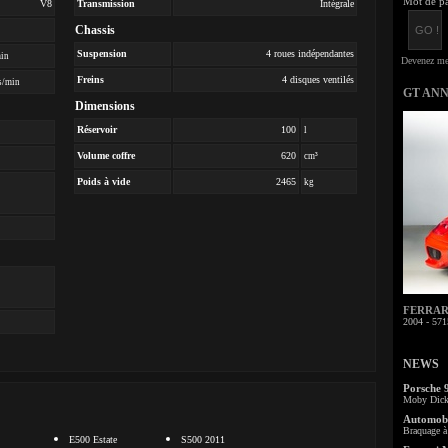
Mot de pa
V8
Transmission
Intégrale
Chassis
Suspension
4 roues indépendantes
min
Freins
4 disques ventilés
s/min
GT AN
Dimensions
Réservoir
100
l
Volume coffre
620
cm³
Poids à vide
2465
kg
FERRARI 
2004 - 571
NEWS
Porsche 
Moby Dick 
Automobi
Braquage à 
E500 Estate
S500 2011