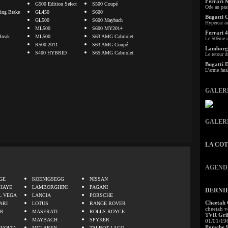
Ferrari 
G500 Edition Select
S500 Coupé
Ode au pas
ng Brake
GL450
S600
Bugatti 
GL500
S600 Maybach
Hypercar a
ML500
S600 MY2014
Ferrari 4
Break
ML500
S63 AMG Cabriolet
Le 50ème c
R500 2011
S63 AMG Coupé
Lamborgh
S400 HYBRID
S65 AMG Cabriolet
Le retour d
Bugatti 
L'arme fata
GALER
GALER
LA CO
.
AGEND
GE
KOENIGSEGG
NISSAN
HAYE
LAMBORGHINI
PAGANI
DERNI
L VEGA
LANCIA
PORSCHE
Cheetah
ARI
LOTUS
RANGE ROVER
cheetah v
ER
MASERATI
ROLLS ROYCE
TVR Grif
MAYBACH
SPYKER
01/01/19
Porsche 
IVOLTA
MCLAREN
TALBOT LAGO