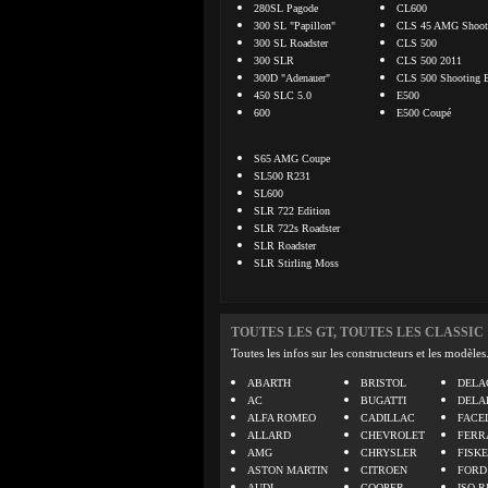
280SL Pagode
CL600
300 SL "Papillon"
CLS 45 AMG Shooti
300 SL Roadster
CLS 500
300 SLR
CLS 500 2011
300D "Adenauer"
CLS 500 Shooting 
450 SLC 5.0
E500
600
E500 Coupé
S65 AMG Coupe
SL500 R231
SL600
SLR 722 Edition
SLR 722s Roadster
SLR Roadster
SLR Stirling Moss
TOUTES LES GT, TOUTES LES CLASSIC
Toutes les infos sur les constructeurs et les modèles
ABARTH
BRISTOL
DELA
AC
BUGATTI
DELA
ALFA ROMEO
CADILLAC
FACE
ALLARD
CHEVROLET
FERR
AMG
CHRYSLER
FISK
ASTON MARTIN
CITROEN
FORD
AUDI
COOPER
ISO R