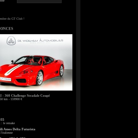
sse
NONCES
- 360 Challenge Stradale Coupé
50 km - 159900 €
935
: le remake
li Amos Delta Futurista
l'italienne