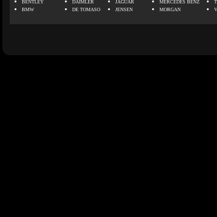
BENTLEY
DAIMLER
JAGUAR
MERCEDES BENZ
BMW
DE TOMASO
JENSEN
MORGAN