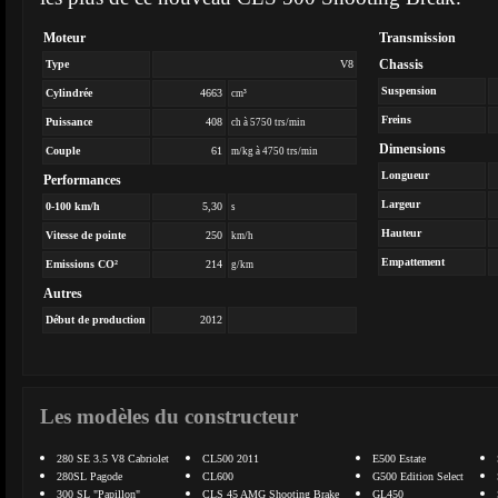
Moteur
Transmission
Chassis
Type
V8
Suspension
Cylindrée
4663
cm³
Freins
Puissance
408
ch à 5750 trs/min
Dimensions
Couple
61
m/kg à 4750 trs/min
Longueur
Performances
Largeur
0-100 km/h
5,30
s
Hauteur
Vitesse de pointe
250
km/h
Empattement
Emissions CO²
214
g/km
Autres
Début de production
2012
Les modèles du constructeur
280 SE 3.5 V8 Cabriolet
CL500 2011
E500 Estate
280SL Pagode
CL600
G500 Edition Select
300 SL "Papillon"
CLS 45 AMG Shooting Brake
GL450