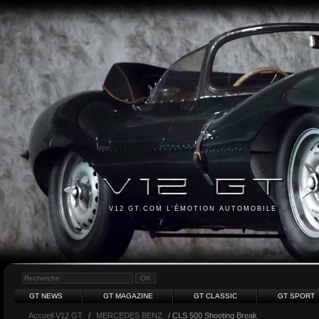
V12 GT.COM L'ÉMOTION AUTOMOBILE
GT NEWS
GT MAGAZINE
GT CLASSIC
GT SPORT
Accueil V12 GT
/
MERCEDES BENZ
/ CLS 500 Shooting Break