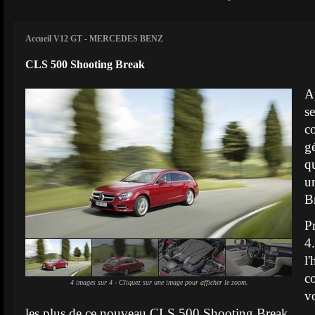
Accueil V12 GT
-
MERCEDES BENZ
CLS 500 Shooting Break
A
s
c
g
q
u
Br
P
4
l
c
4 images sur 4 - Cliquez sur une image pour afficher le zoom.
v
les plus de ce nouveau CLS 500 Shooting Break.