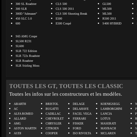
300 SL Roadster
CLS 500
GL500
300 SLR
CLS 500 2011
ML500
300D "Adenauer"
CLS 500 Shooting Break
ML500
450 SLC 5.0
E500
R500 2011
600
E500 Coupé
S400 HYBRID
S65 AMG Coupe
SL500 R231
SL600
SLR 722 Edition
SLR 722s Roadster
SLR Roadster
SLR Stirling Moss
TOUTES LES GT, TOUTES LES CLASSIC
Toutes les infos sur les constructeurs et les modèles.
ABARTH
BRISTOL
DELAGE
KOENIGSEGG
N
AC
BUGATTI
DELAHAYE
LAMBORGHINI
P
ALFA ROMEO
CADILLAC
FACEL VEGA
LANCIA
ALLARD
CHEVROLET
FERRARI
LOTUS
AMG
CHRYSLER
FISKER
MASERATI
ASTON MARTIN
CITROEN
FORD
MAYBACH
AUDI
COOPER
ISO RIVOLTA
MCLAREN