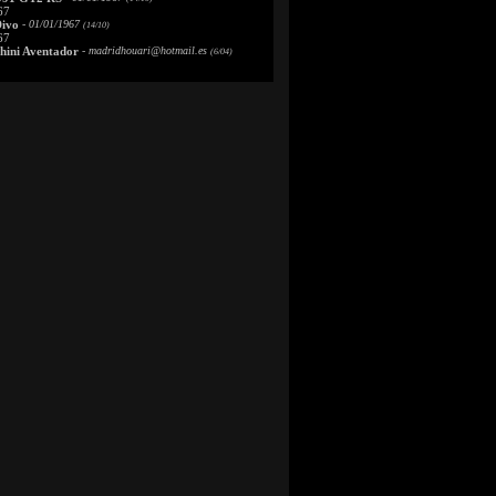
67
Divo
- 01/01/1967
(14/10)
67
ini Aventador
-
madridhouari@hotmail.es
(6/04)