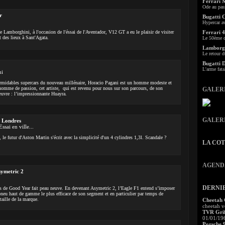
Ferrari 
Ode au pas
r
Bugatti 
Hypercar a
e Lamborghini, à l'occasion de l'éssai de l'Aventador, V12 GT a eu le plaisir de visiter
Ferrari 4
t des lieux à Sant'Agata.
Le 50ème c
Lamborgh
Le retour d
Bugatti 
L'arme fata
ni
formidables supercars du nouveau millénaire, Horacio Pagani est un homme modeste et
 homme de passion, cet artiste, qui est revenu pour nous sur son parcours, de son
GALER
 œuvre : l’impressionnante Huayra.
GALER
 Londres
sai en ville...
 le futur d'Aston Martin s'écrit avec la simplicité d'un 4 cylindres 1,3l. Scandale ?
LA CO
AGEND
ymetric 2
DERNI
s de Good Year fait peau neuve. En devenant Asymetric 2, l’Eagle F1 entend s’imposer
eu haut de gamme le plus efficace de son segment et en particulier par temps de
taille de la marque.
Cheetah
cheetah v
TVR Grif
01/01/19
Porsche 