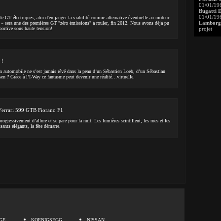
01/01/19
Bugatti 
01/01/19
e GT électriques, afin d'en jauger la viabilité comme alternative éventuelle au moteur
Lamborgh
 » sera une des premières GT "zéro émissions" à rouler, fin 2012. Nous avons déjà pu
portive sous haute tension!
projet
 !
 automobile ne s’est jamais rêvé dans la peau d’un Sébastien Loeb, d’un Sébastian
en ? Grâce à l’I-Way ce fantasme peut devenir une réalité…virtuelle.
: Ferrari 599 GTB Fiorano F1
rogressivement d’allure et se pare pour la nuit. Les lumières scintillent, les rues et les
ants élégants, la fête démarre.
.
GE
KOENIGSEGG
NISSAN