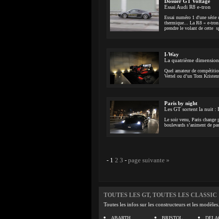
Dossier GT Voltage
Essai Audi R8 e-tron
Essai numéro 1 d'une série d
thermique... La R8 « e-tron
prendre le volant de cette s
I-Way
La quatrième dimension
Quel amateur de compétition
Vettel ou d’un Tom Kristens
Paris by night
Les GT sortent la nuit 
Le soir venu, Paris change p
boulevards s’animent de pass
-
1
2
3
-
page suivante »
TOUTES LES GT, TOUTES LES CLASSIC
Toutes les infos sur les constructeurs et les modèles
ABARTH
BRISTOL
DELA