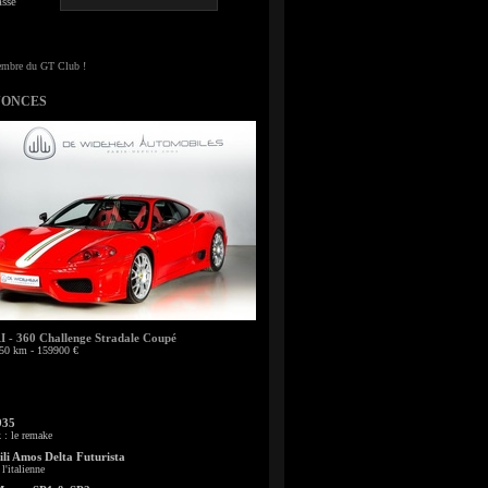
sse
NONCES
- 360 Challenge Stradale Coupé
50 km - 159900 €
935
: le remake
li Amos Delta Futurista
l'italienne