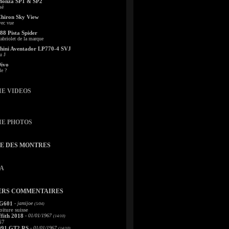
Monza SP1 & SP2
sé
Chiron Sky View
vec vue
88 Pista Spider
abriolet de la marque
ini Aventador LP770-4 SVJ
u J
Divo
le ?
IE VIDEOS
IE PHOTOS
TE DES MONTRES
A
ERS COMMENTAIRES
 G601
- jamijoe
(5/04)
oiture suisse
fith 2018
- 01/01/1967
(14/10)
67
991 GT2 RS
- 01/01/1967
(14/10)