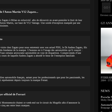
Mot de pa
 de l'Aston Martin V12 Zagato...
z Zagato à Milan en exlusivité afin de découvrir en avant-première le fruit de leur
 Aston Martin, sur base de V12 Vantage. Une soirée d'exception marquée par une
GT AN
rissimes.
to
 visite chez Zagato pour nous entretenir avec son actuel PDG, le Dr Andrea Zagato, fils
ls du fondateur de la marque. L’homme est à l’image des automobiles qu’il conçoit :
d’une certaine aristocratie automobile en voie de disparition. Compte-rendu d’une
cours de laquelle Andrea Zagato a abordé le futur de l’entreprise familiale.
lieu automobile français, autant pour les professionnels que pour les passionnés, les
FERRARI 
i représentent depuis toujours la marque Ferrari.
2004 - 571
NEWS
er officiel de Ferrari
Porsche 
Moby Dick 
i Montezemolo étaient ce week-end sur le circuit du Mugello afin d’annoncer la
Automobi
e cinq ans entre leurs marques.
Braquage à 