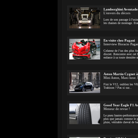
Lamborghini Aventado
L'envers du décors
Lors de son passage à l'usin
les chaines de montage. Eta
En visite chez Pagani
Interview Horacio Paga
Créateur de l’un des plus 
discret. Rencontre avec cet
enfance à sa toute dernière
Aston Martin Cygnet à
Mini Aston, Maxi luxe. Es
Fini le V12, oubliez les V8,
Trahison ? Pas si sur...
Good Year Eagle F1 As
Meneur de revue !
Le pneu hautes-performance
plus que jamais comme le pn
pluie, véritable cheval de ba