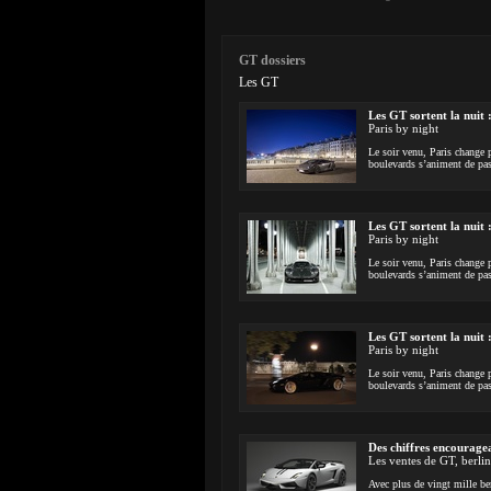
GT dossiers
Les GT
Les GT sortent la nuit
Paris by night
Le soir venu, Paris change p
boulevards s’animent de pass
Les GT sortent la nuit
Paris by night
Le soir venu, Paris change p
boulevards s’animent de pass
Les GT sortent la nuit
Paris by night
Le soir venu, Paris change p
boulevards s’animent de pass
Des chiffres encourage
Les ventes de GT, berli
Avec plus de vingt mille be