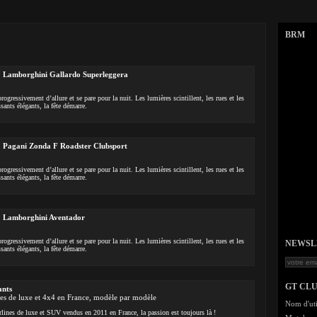
BRM
 : Lamborghini Gallardo Superleggera
rogressivement d’allure et se pare pour la nuit. Les lumières scintillent, les rues et les
ants élégants, la fête démarre.
 : Pagani Zonda F Roadster Clubsport
rogressivement d’allure et se pare pour la nuit. Les lumières scintillent, les rues et les
ants élégants, la fête démarre.
 : Lamborghini Aventador
rogressivement d’allure et se pare pour la nuit. Les lumières scintillent, les rues et les
NEWSLET
ants élégants, la fête démarre.
GT CL
ants
nes de luxe et 4x4 en France, modèle par modèle
Nom d'uti
rlines de luxe et SUV vendus en 2011 en France, la passion est toujours là !