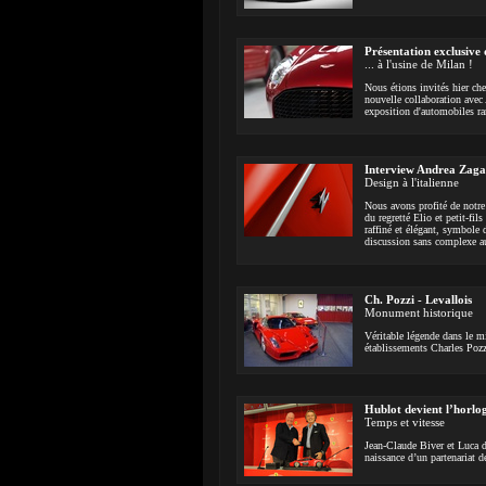
Présentation exclusive
... à l'usine de Milan !
Nous étions invités hier che
nouvelle collaboration avec
exposition d'automobiles ra
Interview Andrea Zaga
Design à l'italienne
Nous avons profité de notre
du regretté Elio et petit-fi
raffiné et élégant, symbole 
discussion sans complexe au 
Ch. Pozzi - Levallois
Monument historique
Véritable légende dans le mi
établissements Charles Pozz
Hublot devient l’horlog
Temps et vitesse
Jean-Claude Biver et Luca d
naissance d’un partenariat d