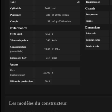
Type
V8
Transmission
Chassis
Cylindrée
5462
cm³
Suspension
Puissance
388
ch à 6000 trs/min
Freins
Couple
53
m/kg à 2700 trs/min
Dimensions
Performances
Réservoir
0-100 km/h
6,50
s
Volume coffre
Vitesse de pointe
240
km/h
Poids à vide
Consommation
13,60
l/100km
( normalisée )
Emissions CO²
317
g/km
Autres
Prix
103300
€
( hors options )
Début de production
2011
Les modèles du constructeur