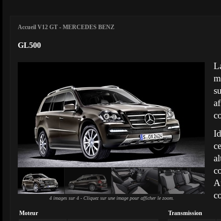
Accueil V12 GT
-
MERCEDES BENZ
GL500
L
m
s
a
c
I
c
a
c
A
c
4 images sur 4 - Cliquez sur une image pour afficher le zoom.
Moteur
Transmission