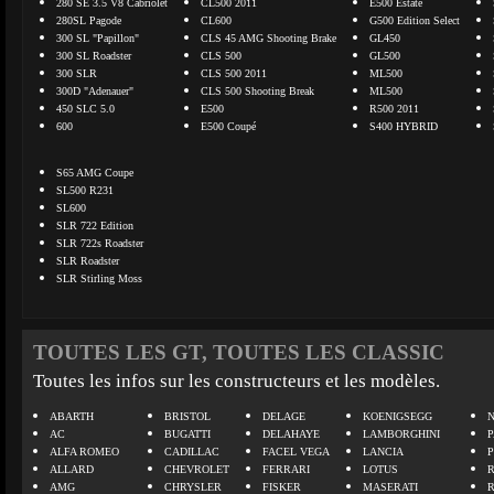
280 SE 3.5 V8 Cabriolet
CL500 2011
E500 Estate
280SL Pagode
CL600
G500 Edition Select
300 SL "Papillon"
CLS 45 AMG Shooting Brake
GL450
300 SL Roadster
CLS 500
GL500
300 SLR
CLS 500 2011
ML500
300D "Adenauer"
CLS 500 Shooting Break
ML500
450 SLC 5.0
E500
R500 2011
600
E500 Coupé
S400 HYBRID
S65 AMG Coupe
SL500 R231
SL600
SLR 722 Edition
SLR 722s Roadster
SLR Roadster
SLR Stirling Moss
TOUTES LES GT, TOUTES LES CLASSIC
Toutes les infos sur les constructeurs et les modèles.
ABARTH
BRISTOL
DELAGE
KOENIGSEGG
N
AC
BUGATTI
DELAHAYE
LAMBORGHINI
P
ALFA ROMEO
CADILLAC
FACEL VEGA
LANCIA
ALLARD
CHEVROLET
FERRARI
LOTUS
AMG
CHRYSLER
FISKER
MASERATI