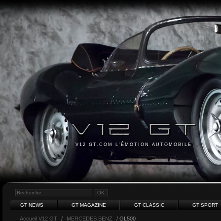
V12 GT.COM L'ÉMOTION AUTOMOBILE
GT NEWS
GT MAGAZINE
GT CLASSIC
GT SPORT
Accueil V12 GT
/
MERCEDES BENZ
/ GL500