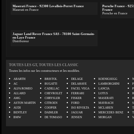
Maserati France - 92300 Levallois-Perret France
Porsche France - 925
Maserati en France
France
Porsche en France
Jaguar Land Rover France SAS - 78100 Saint-Germain-
en-Laye France
Distributeur
TOUTES LES GT, TOUTES LES CLASSIC
Toutes les infos sur les constructeurs et les modèles.
ABARTH
BRISTOL
DELAGE
KOENIGSEGG
N
AC
BUGATTI
DELAHAYE
LAMBORGHINI
P
ALFA ROMEO
CADILLAC
FACEL VEGA
LANCIA
ALLARD
CHEVROLET
FERRARI
LOTUS
AMG
CHRYSLER
FISKER
MASERATI
ASTON MARTIN
CITROEN
FORD
MAYBACH
AUDI
COOPER
ISO RIVOLTA
MCLAREN
BENTLEY
DAIMLER
JAGUAR
MERCEDES BENZ
BMW
DE TOMASO
JENSEN
MORGAN