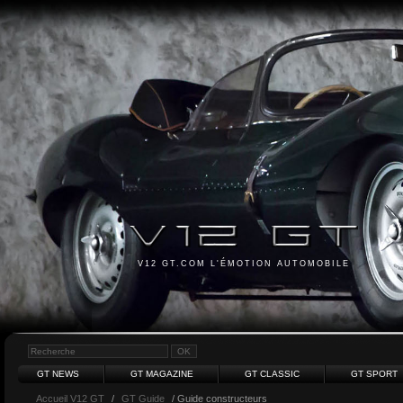
V12 GT.COM L'ÉMOTION AUTOMOBILE
GT NEWS
GT MAGAZINE
GT CLASSIC
GT SPORT
Accueil V12 GT
/
GT Guide
/ Guide constructeurs