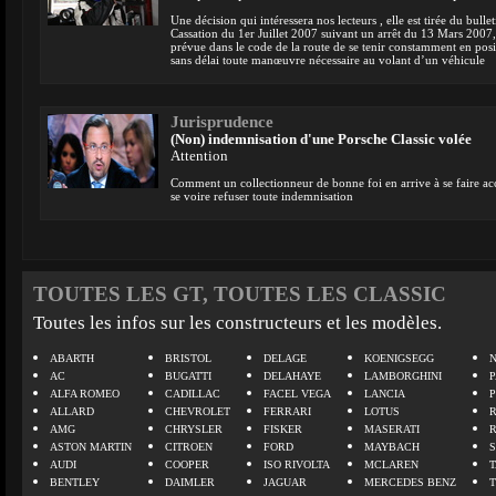
Une décision qui intéressera nos lecteurs , elle est tirée du bull
Cassation du 1er Juillet 2007 suivant un arrêt du 13 Mars 2007, 
prévue dans le code de la route de se tenir constamment en po
sans délai toute manœuvre nécessaire au volant d’un véhicule
Jurisprudence
(Non) indemnisation d'une Porsche Classic volée
Attention
Comment un collectionneur de bonne foi en arrive à se faire acc
se voire refuser toute indemnisation
TOUTES LES GT, TOUTES LES CLASSIC
Toutes les infos sur les constructeurs et les modèles.
ABARTH
BRISTOL
DELAGE
KOENIGSEGG
N
AC
BUGATTI
DELAHAYE
LAMBORGHINI
P
ALFA ROMEO
CADILLAC
FACEL VEGA
LANCIA
ALLARD
CHEVROLET
FERRARI
LOTUS
AMG
CHRYSLER
FISKER
MASERATI
ASTON MARTIN
CITROEN
FORD
MAYBACH
AUDI
COOPER
ISO RIVOLTA
MCLAREN
BENTLEY
DAIMLER
JAGUAR
MERCEDES BENZ