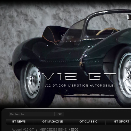
V12 GT.COM L'ÉMOTION AUTOMOBILE
GT NEWS
GT MAGAZINE
GT CLASSIC
GT SPORT
Accueil V12 GT
/
MERCEDES BENZ
/ E500