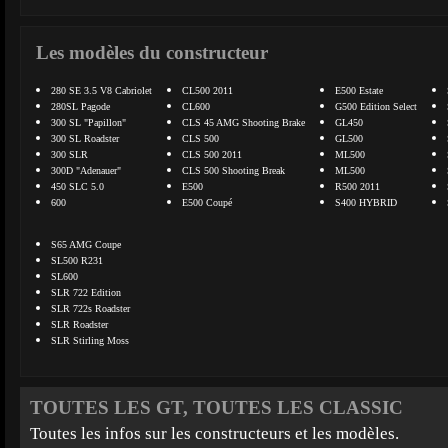
Les modèles du constructeur
280 SE 3.5 V8 Cabriolet
CL500 2011
E500 Estate
280SL Pagode
CL600
G500 Edition Select
300 SL "Papillon"
CLS 45 AMG Shooting Brake
GL450
300 SL Roadster
CLS 500
GL500
300 SLR
CLS 500 2011
ML500
300D "Adenauer"
CLS 500 Shooting Break
ML500
450 SLC 5.0
E500
R500 2011
600
E500 Coupé
S400 HYBRID
S65 AMG Coupe
SL500 R231
SL600
SLR 722 Edition
SLR 722s Roadster
SLR Roadster
SLR Stirling Moss
TOUTES LES GT, TOUTES LES CLASSIC
Toutes les infos sur les constructeurs et les modèles.