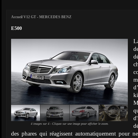
Accueil V12 GT
-
MERCEDES BENZ
E500
L
d
d
c
c
m
d
k
Ma
q
d
4 images sur 4 - Cliquez sur une image pour afficher le zoom.
d
des phares qui réagissent automatiquement pour ne 