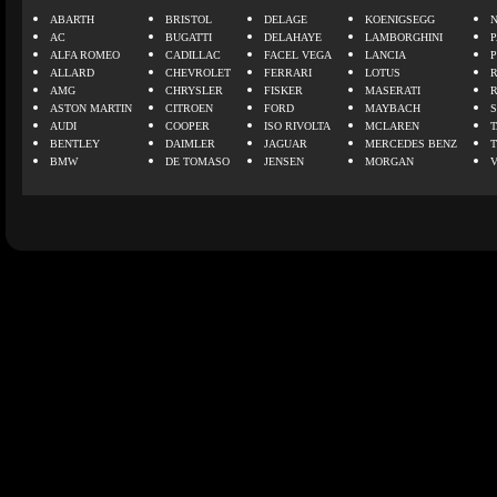
ABARTH
BRISTOL
DELAGE
KOENIGSEGG
N
AC
BUGATTI
DELAHAYE
LAMBORGHINI
P
ALFA ROMEO
CADILLAC
FACEL VEGA
LANCIA
ALLARD
CHEVROLET
FERRARI
LOTUS
AMG
CHRYSLER
FISKER
MASERATI
ASTON MARTIN
CITROEN
FORD
MAYBACH
AUDI
COOPER
ISO RIVOLTA
MCLAREN
BENTLEY
DAIMLER
JAGUAR
MERCEDES BENZ
BMW
DE TOMASO
JENSEN
MORGAN