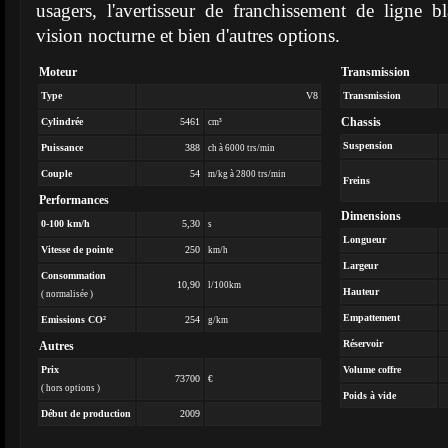
usagers, l'avertisseur de franchissement de ligne b
vision nocturne et bien d'autres options.
Moteur
Transmission
Type
V8
Transmission
Chassis
Cylindrée
5461
cm³
Suspension
Puissance
388
ch à 6000 trs/min
Couple
54
m/kg à 2800 trs/min
Freins
Performances
Dimensions
0-100 km/h
5,30
s
Longueur
Vitesse de pointe
250
km/h
Largeur
Consommation
10,90
l/100km
Hauteur
( normalisée )
Empattement
Emissions CO²
254
g/km
Réservoir
Autres
Prix
Volume coffre
73700
€
( hors options )
Poids à vide
Début de production
2009