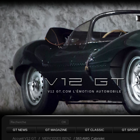
V12 GT.COM L'ÉMOTION AUTOMOBILE
GT NEWS
GT MAGAZINE
GT CLASSIC
GT SPORT
Accueil V12 GT
/
MERCEDES BENZ
/ S63 AMG Cabriolet