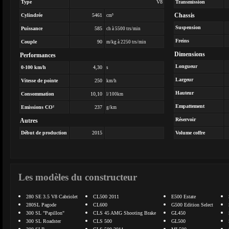
Type
V8
Transmission
Chassis
Cylindrée
5461
cm³
Suspension
Puissance
585
ch à 5500 trs/min
Freins
Couple
90
m/kg à 2250 trs/min
Dimensions
Performances
Longueur
0-100 km/h
4,30
s
Largeur
Vitesse de pointe
250
km/h
Hauteur
Consommation
10,10
l/100km
Empattement
Emissions CO²
237
g/km
Réservoir
Autres
Début de production
2015
Volume coffre
Les modèles du constructeur
280 SE 3.5 V8 Cabriolet
CL500 2011
E500 Estate
280SL Pagode
CL600
G500 Edition Select
300 SL "Papillon"
CLS 45 AMG Shooting Brake
GL450
300 SL Roadster
CLS 500
GL500