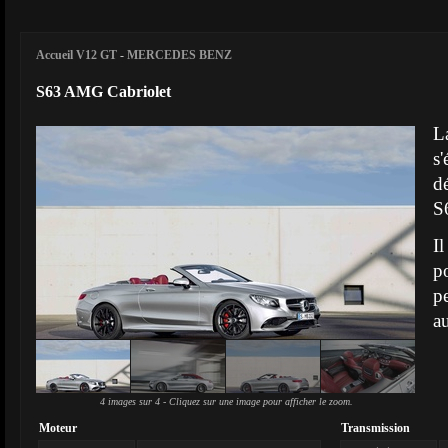
Accueil V12 GT
-
MERCEDES BENZ
S63 AMG Cabriolet
L
s'
d
S
I
p
p
au
4 images sur 4 - Cliquez sur une image pour afficher le zoom.
Moteur
Transmission