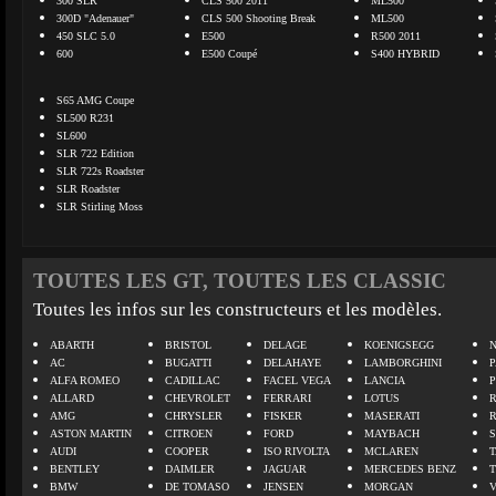
300 SLR
CLS 500 2011
ML500
300D "Adenauer"
CLS 500 Shooting Break
ML500
450 SLC 5.0
E500
R500 2011
600
E500 Coupé
S400 HYBRID
S65 AMG Coupe
SL500 R231
SL600
SLR 722 Edition
SLR 722s Roadster
SLR Roadster
SLR Stirling Moss
TOUTES LES GT, TOUTES LES CLASSIC
Toutes les infos sur les constructeurs et les modèles.
ABARTH
BRISTOL
DELAGE
KOENIGSEGG
N
AC
BUGATTI
DELAHAYE
LAMBORGHINI
P
ALFA ROMEO
CADILLAC
FACEL VEGA
LANCIA
ALLARD
CHEVROLET
FERRARI
LOTUS
AMG
CHRYSLER
FISKER
MASERATI
ASTON MARTIN
CITROEN
FORD
MAYBACH
AUDI
COOPER
ISO RIVOLTA
MCLAREN
BENTLEY
DAIMLER
JAGUAR
MERCEDES BENZ
BMW
DE TOMASO
JENSEN
MORGAN