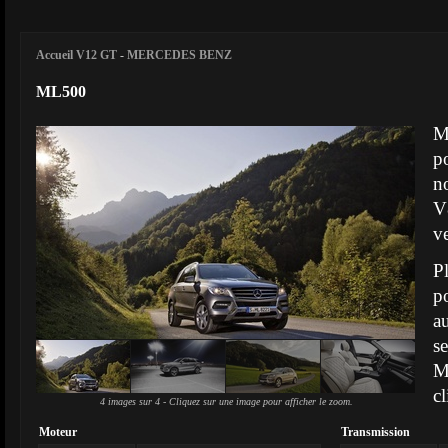
Accueil V12 GT
-
MERCEDES BENZ
ML500
M
po
n
V
v
P
p
a
s
M
cl
4 images sur 4 - Cliquez sur une image pour afficher le zoom.
Moteur
Transmission