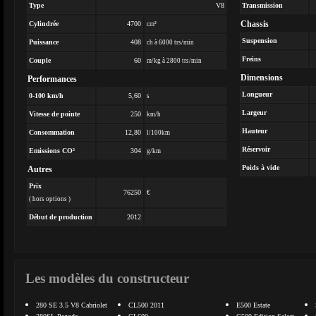
Type
V8
Transmission
Chassis
Cylindrée
4700
cm³
Suspension
Puissance
408
ch à 6000 trs/min
Freins
Couple
60
m/kg à 2800 trs/min
Dimensions
Performances
Longueur
0-100 km/h
5,60
s
Largeur
Vitesse de pointe
250
km/h
Hauteur
Consommation
12,80
l/100km
Réservoir
Emissions CO²
304
g/km
Poids à vide
Autres
Prix
76250
€
( hors options )
Début de production
2012
Les modèles du constructeur
280 SE 3.5 V8 Cabriolet
CL500 2011
E500 Estate