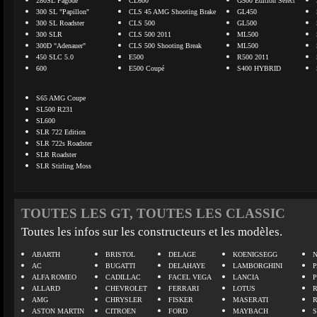
280SL Pagode
CL600
G500 Edition Select
300 SL "Papillon"
CLS 45 AMG Shooting Brake
GL450
300 SL Roadster
CLS 500
GL500
300 SLR
CLS 500 2011
ML500
300D "Adenauer"
CLS 500 Shooting Break
ML500
450 SLC 5.0
E500
R500 2011
600
E500 Coupé
S400 HYBRID
S65 AMG Coupe
SL500 R231
SL600
SLR 722 Edition
SLR 722s Roadster
SLR Roadster
SLR Stirling Moss
TOUTES LES GT, TOUTES LES CLASSIC
Toutes les infos sur les constructeurs et les modèles.
ABARTH
BRISTOL
DELAGE
KOENIGSEGG
N
AC
BUGATTI
DELAHAYE
LAMBORGHINI
P
ALFA ROMEO
CADILLAC
FACEL VEGA
LANCIA
ALLARD
CHEVROLET
FERRARI
LOTUS
AMG
CHRYSLER
FISKER
MASERATI
ASTON MARTIN
CITROEN
FORD
MAYBACH