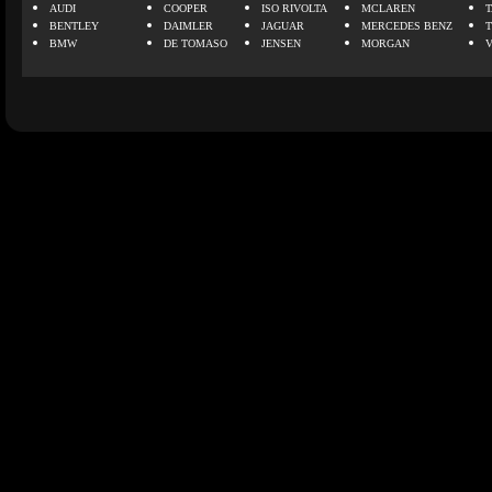
AUDI
COOPER
ISO RIVOLTA
MCLAREN
BENTLEY
DAIMLER
JAGUAR
MERCEDES BENZ
BMW
DE TOMASO
JENSEN
MORGAN