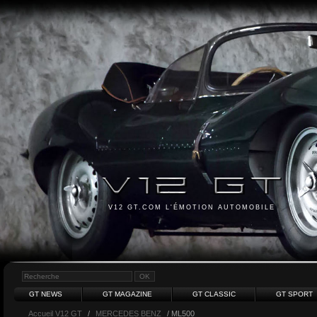
V12 GT.COM L'ÉMOTION AUTOMOBILE
GT NEWS
GT MAGAZINE
GT CLASSIC
GT SPORT
Accueil V12 GT
/
MERCEDES BENZ
/ ML500