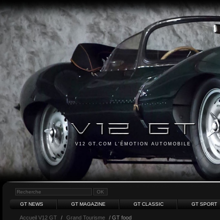
V12 GT.COM L'ÉMOTION AUTOMOBILE
GT NEWS
GT MAGAZINE
GT CLASSIC
GT SPORT
Accueil V12 GT
/
Grand Tourisme
/ GT food