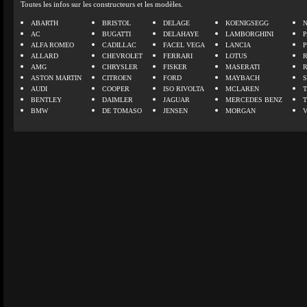
Toutes les infos sur les constructeurs et les modèles.
ABARTH
BRISTOL
DELAGE
KOENIGSEGG
N
AC
BUGATTI
DELAHAYE
LAMBORGHINI
P
ALFA ROMEO
CADILLAC
FACEL VEGA
LANCIA
ALLARD
CHEVROLET
FERRARI
LOTUS
AMG
CHRYSLER
FISKER
MASERATI
ASTON MARTIN
CITROEN
FORD
MAYBACH
AUDI
COOPER
ISO RIVOLTA
MCLAREN
BENTLEY
DAIMLER
JAGUAR
MERCEDES BENZ
BMW
DE TOMASO
JENSEN
MORGAN