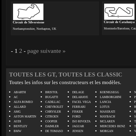
Circuit de Catalunya
Circuit de Silverstone
Montmelo/Barcelone, Cat
Northamptonshire, Northapton, UK
-
1
2
-
page suivante »
TOUTES LES GT, TOUTES LES CLASSIC
Toutes les infos sur les constructeurs et les modèles.
ABARTH
BRISTOL
DELAGE
KOENIGSEGG
N
AC
BUGATTI
DELAHAYE
LAMBORGHINI
P
ALFA ROMEO
CADILLAC
FACEL VEGA
LANCIA
ALLARD
CHEVROLET
FERRARI
LOTUS
AMG
CHRYSLER
FISKER
MASERATI
ASTON MARTIN
CITROEN
FORD
MAYBACH
AUDI
COOPER
ISO RIVOLTA
MCLAREN
BENTLEY
DAIMLER
JAGUAR
MERCEDES BENZ
BMW
DE TOMASO
JENSEN
MORGAN