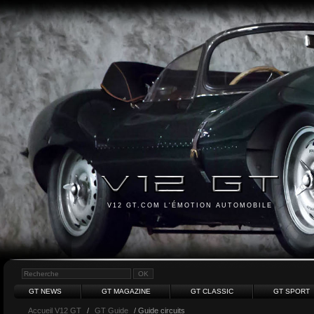
V12 GT.COM L'ÉMOTION AUTOMOBILE
GT NEWS
GT MAGAZINE
GT CLASSIC
GT SPORT
Accueil V12 GT
/
GT Guide
/ Guide circuits