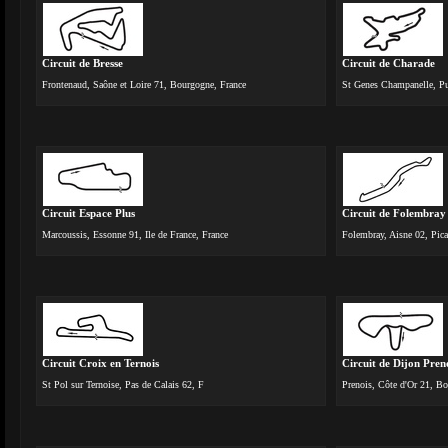
Circuit de Bresse
Circuit de Charade
Frontenaud, Saône et Loire 71, Bourgogne, France
St Genes Champanelle, P
Circuit Espace Plus
Circuit de Folembray
Marcoussis, Essonne 91, Ile de France, France
Folembray, Aisne 02, Pica
Circuit Croix en Ternois
Circuit de Dijon Pren
St Pol sur Ternoise, Pas de Calais 62, F
Prenois, Côte d'Or 21, B