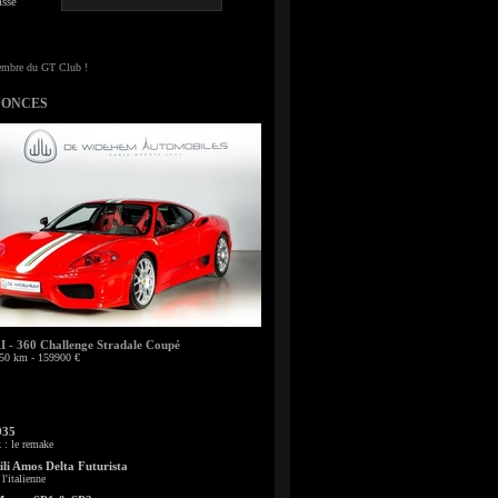
sse
NONCES
- 360 Challenge Stradale Coupé
50 km - 159900 €
935
: le remake
li Amos Delta Futurista
l'italienne