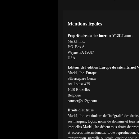
Mentions légales
Propriétaire du site internet V12GT.com
:
Mark1, Inc.
P.O. Box A
Wayne, PA 19087
USA
Editeur de l’édition Europe du site interne
Mark1, Inc. Europe
Silversquare Center
Av. Louise 475
1050 Bruxelles
Belgique
contact@v12gt.com
Droits d'auteurs
Mark1, Inc. est titulaire de l'intégralité des droi
ses marques, logos, noms de domaine et tous sig
lesquelles Mark1, Inc détient tous droits de prop
et accords internationaux, toute reproduction, di
transcription, partielle ou totale, quelque soit 