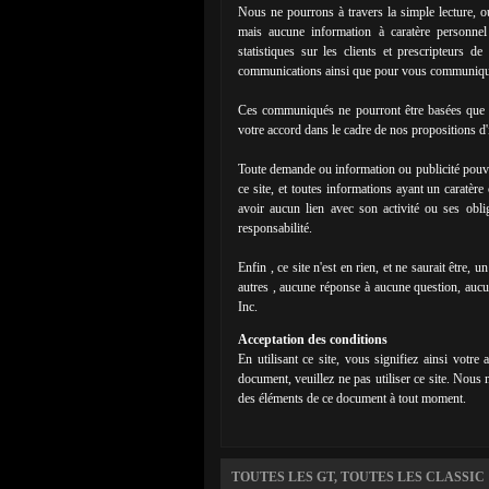
Nous ne pourrons à travers la simple lecture, ou 
mais aucune information à caratère personnel
statistiques sur les clients et prescripteurs d
communications ainsi que pour vous communiqu
Ces communiqués ne pourront être basées que s
votre accord dans le cadre de nos propositions d
Toute demande ou information ou publicité pouvant
ce site, et toutes informations ayant un caratèr
avoir aucun lien avec son activité ou ses obli
responsabilité.
Enfin , ce site n'est en rien, et ne saurait être, 
autres , aucune réponse à aucune question, aucu
Inc.
Acceptation des conditions
En utilisant ce site, vous signifiez ainsi votre
document, veuillez ne pas utiliser ce site. Nous 
des éléments de ce document à tout moment.
TOUTES LES GT, TOUTES LES CLASSIC