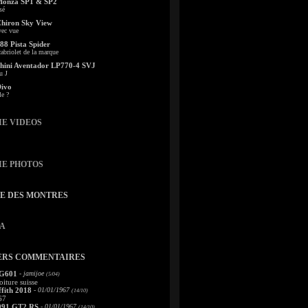
Monza SP1 & SP2
sé
Chiron Sky View
vec vue
88 Pista Spider
abriolet de la marque
ini Aventador LP770-4 SVJ
u J
Divo
le ?
IE VIDEOS
IE PHOTOS
TE DES MONTRES
A
ERS COMMENTAIRES
 G601
- jamijoe
(5/04)
oiture suisse
fith 2018
- 01/01/1967
(14/10)
67
991 GT2 RS
- 01/01/1967
(14/10)