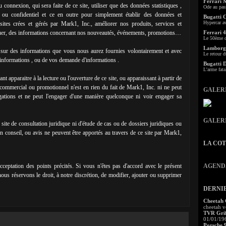
Ferrari 
connexion, qui sera faite de ce site, utiliser que des données statistiques ,
Ode au pas
 ou confidentiel et ce en outre pour simplement établir des données et
Bugatti 
Hypercar a
e sites crées et gérés par Mark1, Inc., améliorer nos produits, services et
er, des informations concernant nos nouveautés, événements, promotions…
Ferrari 4
Le 50ème c
Lamborgh
ur des informations que vous nous aurez fournies volontairement et avec
Le retour d
'informations , ou de vos demande d'informations .
Bugatti 
L'arme fata
 apparaitre à la lecture ou l'ouverture de ce site, ou apparaissant à partir de
e commercial ou promotionnel n'est en rien du fait de Mark1, Inc. ni ne peut
GALER
gations et ne peut l'engager d'une manière quelconque ni voir engager sa
GALER
un site de consultation juridique ni d'étude de cas ou de dossiers juridiques ou
n conseil, ou avis ne peuvent être apportés au travers de ce site par Mark1,
LA CO
 acceptation des points précités. Si vous n'êtes pas d'accord avec le présent
AGEND
nous réservons le droit, à notre discrétion, de modifier, ajouter ou supprimer
DERNI
Cheetah
cheetah v
TVR Grif
01/01/19
Porsche 