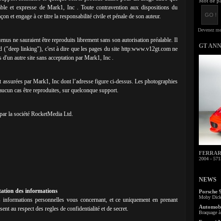
Mot de pa
éalable et expresse de Mark1, Inc . Toute contravention aux dispositions du
açon et engage à ce titre la responsabilité civile et pénale de son auteur.
enus ne sauraient être reproduits librement sans son autorisation préalable. Il
GT AN
d ("deep linking"), c'est à dire que les pages du site http:www.v12gt.com ne
s d'un autre site sans acceptation par Mark1, Inc .
nt assurées par Mark1, Inc dont l’adresse figure ci-dessus. Les photographies
 aucun cas être reproduites, sur quelconque support.
 par la société RocketMedia Ltd.
FERRARI 
2004 - 571
NEWS
tation des informations
Porsche 
Moby Dick 
nformations personnelles vous concernant, et ce uniquement en prenant
Automobi
sent au respect des regles de confidentialité et de secret.
Braquage à 