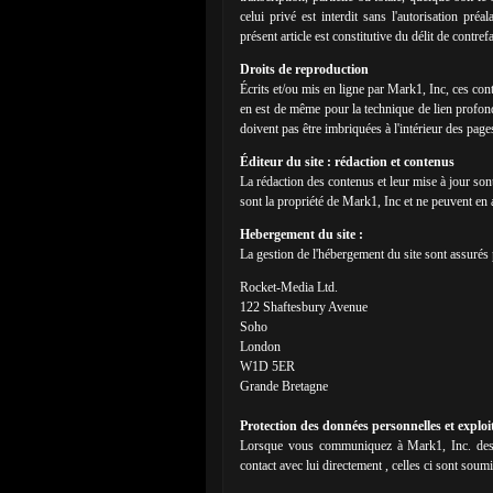
celui privé est interdit sans l'autorisation pr
présent article est constitutive du délit de contref
Droits de reproduction
Écrits et/ou mis en ligne par Mark1, Inc, ces cont
en est de même pour la technique de lien profon
doivent pas être imbriquées à l'intérieur des page
Éditeur du site : rédaction et contenus
La rédaction des contenus et leur mise à jour so
sont la propriété de Mark1, Inc et ne peuvent en
Hebergement du site :
La gestion de l'hébergement du site sont assurés
Rocket-Media Ltd.
122 Shaftesbury Avenue
Soho
London
W1D 5ER
Grande Bretagne
Protection des données personnelles et exploi
Lorsque vous communiquez à Mark1, Inc. des i
contact avec lui directement , celles ci sont soumi