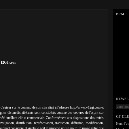
BRM
t V12GT.com
:
NEWSLET
ts d'auteur sur le contenu de son site situé à l'adresse http://www.v12gt.com et
nes distinctifs afférents sont considérés comme des oeuvres de l'esprit sur
GT CL
riété intellectuelle et commerciale. Conformément aux dispositions des traités
vulgation, distribution, représentation, traduction, diffusion, modification,
Nom d'uti
le support considéré et quelque soit le procédé utilisé pour un usage autre que