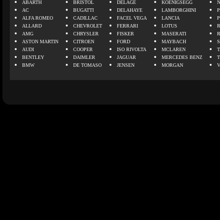
ABARTH
BRISTOL
DELAGE
KOENIGSEGG
N
AC
BUGATTI
DELAHAYE
LAMBORGHINI
P
ALFA ROMEO
CADILLAC
FACEL VEGA
LANCIA
ALLARD
CHEVROLET
FERRARI
LOTUS
AMG
CHRYSLER
FISKER
MASERATI
ASTON MARTIN
CITROEN
FORD
MAYBACH
AUDI
COOPER
ISO RIVOLTA
MCLAREN
BENTLEY
DAIMLER
JAGUAR
MERCEDES BENZ
BMW
DE TOMASO
JENSEN
MORGAN