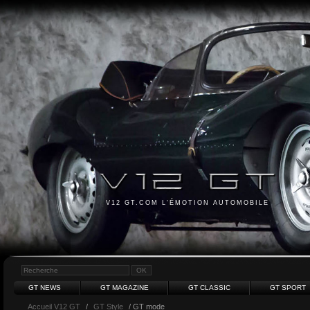
V12 GT.COM L'ÉMOTION AUTOMOBILE
GT NEWS
GT MAGAZINE
GT CLASSIC
GT SPORT
Accueil V12 GT
/
GT Style
/ GT mode