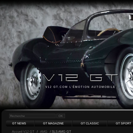
V12 GT.COM L'ÉMOTION AUTOMOBILE
GT NEWS
GT MAGAZINE
GT CLASSIC
GT SPORT
Accueil V12 GT
/
AMG
/ SLS AMG GT