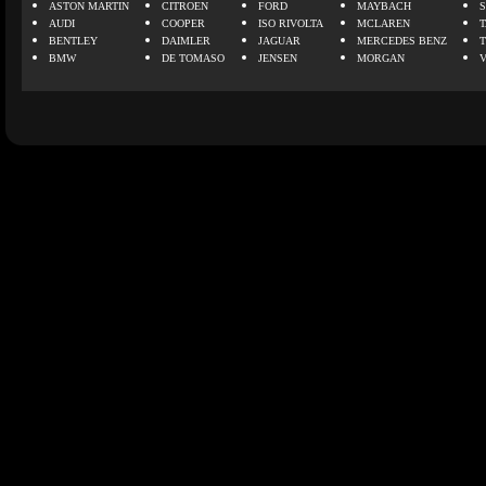
ASTON MARTIN
CITROEN
FORD
MAYBACH
AUDI
COOPER
ISO RIVOLTA
MCLAREN
BENTLEY
DAIMLER
JAGUAR
MERCEDES BENZ
BMW
DE TOMASO
JENSEN
MORGAN