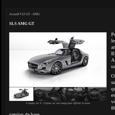
Accueil V12 GT
-
AMG
SLS AMG GT
P
l
a
B
A
u
O
s
q
es
v
4 images sur 4 - Cliquez sur une image pour afficher le zoom.
8
version de base.