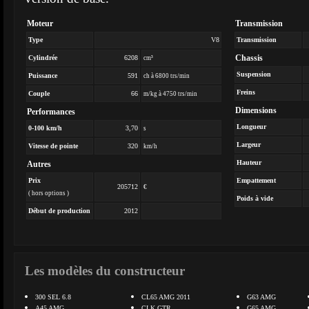
Moteur
Transmission
Type
V8
Transmission
Chassis
Cylindrée
6208
cm³
Suspension
Puissance
591
ch à 6800 trs/min
Freins
Couple
66
m/kg à 4750 trs/min
Dimensions
Performances
Longueur
0-100 km/h
3,70
s
Largeur
Vitesse de pointe
320
km/h
Hauteur
Autres
Prix
Empattement
205712
€
( hors options )
Poids à vide
Début de production
2012
Les modèles du constructeur
300 SEL 6.8
CL65 AMG 2011
G63 AMG
A45 AMG
CLK GTR
G65 AMG