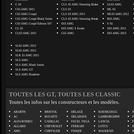
C 63
CLS 45 AMG Shooting Brake
GL63 AMG
C63 AMG 2011
CLS 63
ML 63
C63 AMG Coupé
CLS 63 AMG 2011
ML63 AMG 2012
C63 AMG Coupé Black Series
CLS 63 AMG Shooting Break
R63 AMG
C63 AMG Coupé Edition 507
E63 AMG
S 65
CL 65
E63 AMG S Estate
S63 AMG 2011
CL63 AMG 2011
G55 AMG
S63 AMG 2013
SL63 AMG 2012
SL65 AMG 2012
SLK 55 AMG 2011
SLS AMG
SLS AMG Black Series
SLS AMG GT
SLS AMG Roadster
TOUTES LES GT, TOUTES LES CLASSIC
Toutes les infos sur les constructeurs et les modèles.
ABARTH
BRISTOL
DELAGE
KOENIGSEGG
N
AC
BUGATTI
DELAHAYE
LAMBORGHINI
P
ALFA ROMEO
CADILLAC
FACEL VEGA
LANCIA
ALLARD
CHEVROLET
FERRARI
LOTUS
AMG
CHRYSLER
FISKER
MASERATI