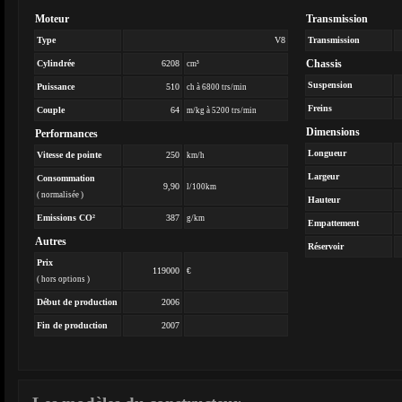
Moteur
Transmission
Type
V8
Transmission
Chassis
Cylindrée
6208
cm³
Suspension
Puissance
510
ch à 6800 trs/min
Freins
Couple
64
m/kg à 5200 trs/min
Dimensions
Performances
Longueur
Vitesse de pointe
250
km/h
Largeur
Consommation
9,90
l/100km
( normalisée )
Hauteur
Emissions CO²
387
g/km
Empattement
Autres
Réservoir
Prix
119000
€
( hors options )
Début de production
2006
Fin de production
2007