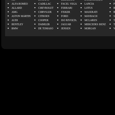
ALFA ROMEO
CADILLAC
FACEL VEGA
LANCIA
ALLARD
CHEVROLET
FERRARI
LOTUS
AMG
CHRYSLER
FISKER
MASERATI
ASTON MARTIN
CITROEN
FORD
MAYBACH
AUDI
COOPER
ISO RIVOLTA
MCLAREN
BENTLEY
DAIMLER
JAGUAR
MERCEDES BENZ
BMW
DE TOMASO
JENSEN
MORGAN