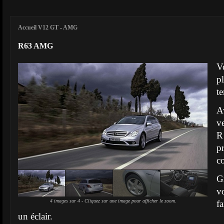
Accueil V12 GT
-
AMG
R63 AMG
V
p
t
A
v
R
p
c
G
v
4 images sur 4 - Cliquez sur une image pour afficher le zoom.
f
un éclair.