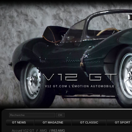
V12 GT.COM L'ÉMOTION AUTOMOBILE
GT NEWS
GT MAGAZINE
GT CLASSIC
GT SPORT
Accueil V12 GT
/
AMG
/ R63 AMG