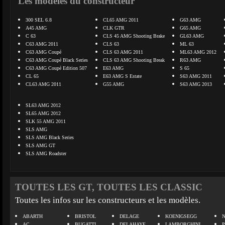
Les modèles du constructeur
300 SEL 6.8
CL65 AMG 2011
G63 AMG
A45 AMG
CLK GTR
G65 AMG
C 63
CLS 45 AMG Shooting Brake
GL63 AMG
C63 AMG 2011
CLS 63
ML 63
C63 AMG Coupé
CLS 63 AMG 2011
ML63 AMG 2012
C63 AMG Coupé Black Series
CLS 63 AMG Shooting Break
R63 AMG
C63 AMG Coupé Edition 507
E63 AMG
S 65
CL 65
E63 AMG S Estate
S63 AMG 2011
CL63 AMG 2011
G55 AMG
S63 AMG 2013
SL63 AMG 2012
SL65 AMG 2012
SLK 55 AMG 2011
SLS AMG
SLS AMG Black Series
SLS AMG GT
SLS AMG Roadster
TOUTES LES GT, TOUTES LES CLASSIC
Toutes les infos sur les constructeurs et les modèles.
ABARTH
BRISTOL
DELAGE
KOENIGSEGG
N
AC
BUGATTI
DELAHAYE
LAMBORGHINI
P