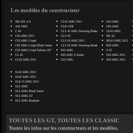
Les modèles du constructeur
300 SEL 6.8
CL65 AMG 2011
G63 AMG
A45 AMG
CLK GTR
G65 AMG
C 63
CLS 45 AMG Shooting Brake
GL63 AMG
C63 AMG 2011
CLS 63
ML 63
C63 AMG Coupé
CLS 63 AMG 2011
ML63 AMG 2012
C63 AMG Coupé Black Series
CLS 63 AMG Shooting Break
R63 AMG
C63 AMG Coupé Edition 507
E63 AMG
S 65
CL 65
E63 AMG S Estate
S63 AMG 2011
CL63 AMG 2011
G55 AMG
S63 AMG 2013
SL63 AMG 2012
SL65 AMG 2012
SLK 55 AMG 2011
SLS AMG
SLS AMG Black Series
SLS AMG GT
SLS AMG Roadster
TOUTES LES GT, TOUTES LES CLASSIC
Toutes les infos sur les constructeurs et les modèles.