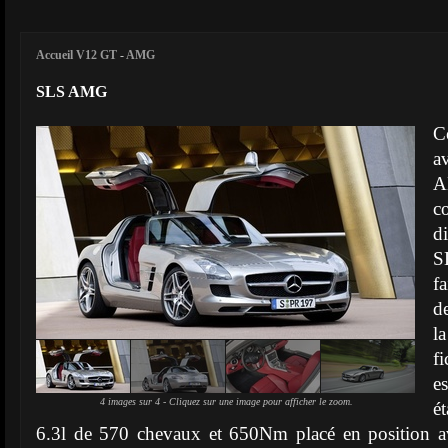
Accueil V12 GT
-
AMG
SLS AMG
C
a
A
c
d
S
f
d
l
fi
e
4 images sur 4 - Cliquez sur une image pour afficher le zoom.
é
6.3l de 570 chevaux et 650Nm placé en position a