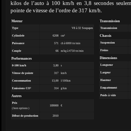
kilos de l’auto à 100 km/h en 3,8 secondes seuleme
pointe de vitesse de l’ordre de 317 km/h.
Moteur
Transmission
Type
V8 à 32 Soupapes
Transmission
Chassis
Cylindrée
6208
cm³
Suspension
Puissance
571
ch à 6800 trs/min
Freins
Couple
66
m/kg à 4750 trs/min
Dimensions
Performances
Longueur
0-100 km/h
3,80
s
Largeur
Vitesse de pointe
317
km/h
Hauteur
Consommation
13,00
l/100km
Empattement
Emissions CO²
314
g/km
Poids à vide
Autres
Prix
189000
€
( hors options )
Début de production
2010