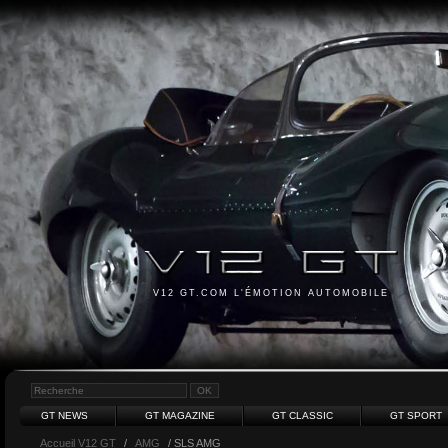
V12 GT.COM L'ÉMOTION AUTOMOBILE
GT NEWS
GT MAGAZINE
GT CLASSIC
GT SPORT
Accueil V12 GT
/
AMG
/ SLS AMG