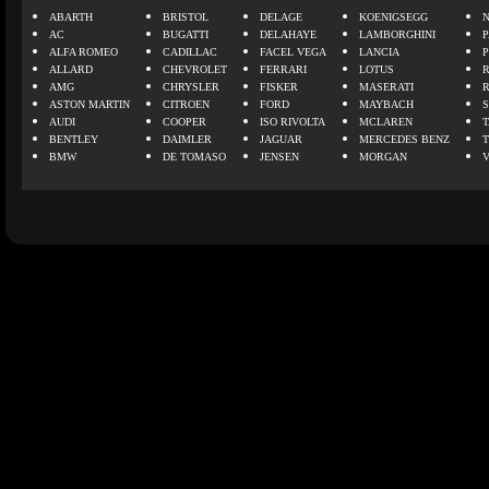
ABARTH
BRISTOL
DELAGE
KOENIGSEGG
N
AC
BUGATTI
DELAHAYE
LAMBORGHINI
P
ALFA ROMEO
CADILLAC
FACEL VEGA
LANCIA
ALLARD
CHEVROLET
FERRARI
LOTUS
AMG
CHRYSLER
FISKER
MASERATI
ASTON MARTIN
CITROEN
FORD
MAYBACH
AUDI
COOPER
ISO RIVOLTA
MCLAREN
BENTLEY
DAIMLER
JAGUAR
MERCEDES BENZ
BMW
DE TOMASO
JENSEN
MORGAN