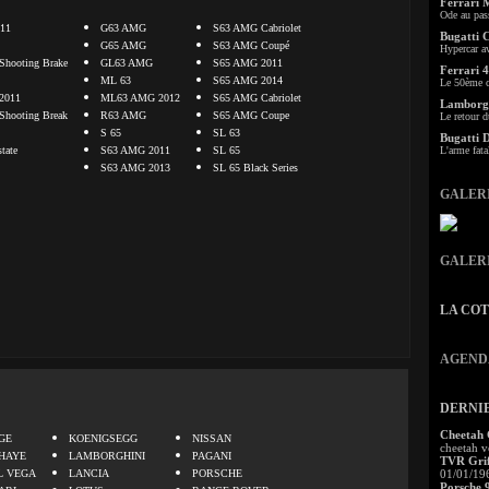
Ferrari 
Ode au pas
11
G63 AMG
S63 AMG Cabriolet
Bugatti 
G65 AMG
S63 AMG Coupé
Hypercar a
hooting Brake
GL63 AMG
S65 AMG 2011
Ferrari 4
ML 63
S65 AMG 2014
Le 50ème c
2011
ML63 AMG 2012
S65 AMG Cabriolet
Lamborgh
hooting Break
R63 AMG
S65 AMG Coupe
Le retour d
S 65
SL 63
Bugatti 
tate
S63 AMG 2011
SL 65
L'arme fata
S63 AMG 2013
SL 65 Black Series
GALER
GALER
LA CO
AGEND
DERNI
.
Cheetah
GE
KOENIGSEGG
NISSAN
cheetah v
HAYE
LAMBORGHINI
PAGANI
TVR Grif
L VEGA
LANCIA
PORSCHE
01/01/19
Porsche 