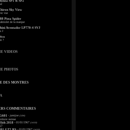
Monza SP1 & SP2
sé
Chiron Sky View
vec vue
88 Pista Spider
abriolet de la marque
ini Aventador LP770-4 SVJ
u J
Divo
le ?
IE VIDEOS
IE PHOTOS
TE DES MONTRES
A
ERS COMMENTAIRES
 G601
- jamijoe
(5/04)
oiture suisse
fith 2018
- 01/01/1967
(14/10)
67
991 GT2 RS
- 01/01/1967
(14/10)