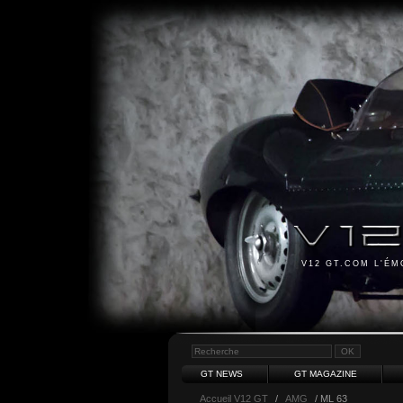
V12 GT.COM L'É
GT NEWS
GT MAGAZINE
Accueil V12 GT
/
AMG
/ ML 63