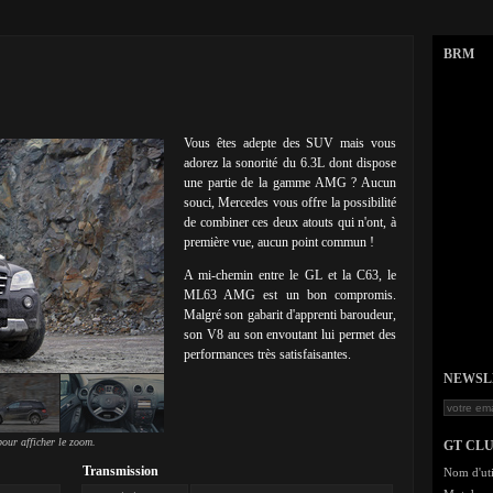
BRM
Vous êtes adepte des SUV mais vous
adorez la sonorité du 6.3L dont dispose
une partie de la gamme AMG ? Aucun
souci, Mercedes vous offre la possibilité
de combiner ces deux atouts qui n'ont, à
première vue, aucun point commun !
A mi-chemin entre le GL et la C63, le
ML63 AMG est un bon compromis.
Malgré son gabarit d'apprenti baroudeur,
son V8 au son envoutant lui permet des
performances très satisfaisantes.
NEWSLET
our afficher le zoom.
GT CL
Transmission
Nom d'uti