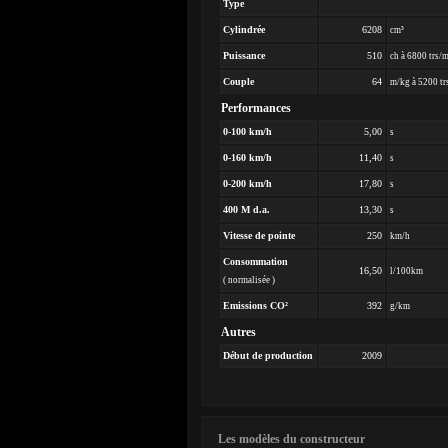
Type
Cylindrée
6208
cm³
Puissance
510
ch à 6800 trs/
Couple
64
m/kg à 5200 tr
Performances
0-100 km/h
5,00
s
0-160 km/h
11,40
s
0-200 km/h
17,80
s
400 M d.a.
13,30
s
Vitesse de pointe
250
km/h
Consommation
16,50
l/100km
( normalisée )
Emissions CO²
392
g/km
Autres
Début de production
2009
Les modèles du constructeur