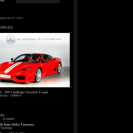
sse
NONCES
- 360 Challenge Stradale Coupé
50 km - 159900 €
935
: le remake
li Amos Delta Futurista
l'italienne