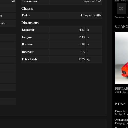
Mot de pa
V8
Transmission
Propulsion / 7A
Chassis
Freins
4 disques ventilés
min
Dimensions
s/min
GT AN
Longueur
4,81
m
Largeur
2,13
m
Hauteur
1,86
m
Réservoir
95
l
Poids à vide
2235
kg
FERRARI 
2004 - 571
NEWS
Porsche 
Moby Dick 
Automobi
Braquage à 