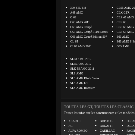
300 SEL 6.8
CL65 AMG 20
A45 AMG
CLK GTR
C 63
CLS 45 AMG S
C63 AMG 2011
CLS 63
C63 AMG Coupé
CLS 63 AMG 
C63 AMG Coupé Black Series
CLS 63 AMG S
C63 AMG Coupé Edition 507
E63 AMG
CL 65
E63 AMG S Es
CL63 AMG 2011
G55 AMG
SL63 AMG 2012
SL65 AMG 2012
SLK 55 AMG 2011
SLS AMG
SLS AMG Black Series
SLS AMG GT
SLS AMG Roadster
TOUTES LES GT, TOUTES LES CLASSIC
Toutes les infos sur les constructeurs et les modèles
ABARTH
BRISTOL
DELA
AC
BUGATTI
DELA
ALFA ROMEO
CADILLAC
FACE