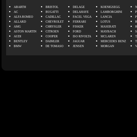
ABARTH
BRISTOL
DELAGE
KOENIGSEGG
N
AC
BUGATTI
DELAHAYE
LAMBORGHINI
P
ALFA ROMEO
CADILLAC
FACEL VEGA
LANCIA
ALLARD
CHEVROLET
FERRARI
LOTUS
AMG
CHRYSLER
FISKER
MASERATI
ASTON MARTIN
CITROEN
FORD
MAYBACH
AUDI
COOPER
ISO RIVOLTA
MCLAREN
BENTLEY
DAIMLER
JAGUAR
MERCEDES BENZ
BMW
DE TOMASO
JENSEN
MORGAN