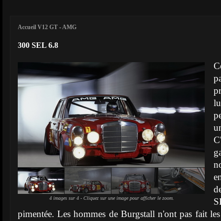
Accueil V12 GT
-
AMG
300 SEL 6.8
Ce
p
p
l
p
u
C
g
n
e
d
4 images sur 4 - Cliquez sur une image pour afficher le zoom.
S
pimentée. Les hommes de Burgstall n'ont pas fait les 