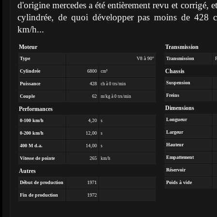
d'origine mercedes a été entièrement revu et corrigé, et 
cylindrée, de quoi développer pas moins de 428 ch
km/h...
Moteur
Transmission
Type
V8 à 90°
Transmission
Chassis
Cylindrée
6800
cm³
Suspension
Puissance
428
ch à 0 trs/min
Freins
Couple
62
m/kg à 0 trs/min
Dimensions
Performances
Longueur
0-100 km/h
4,20
s
Largeur
0-200 km/h
12,00
s
Hauteur
400 M d.a.
14,00
s
Empattement
Vitesse de pointe
265
km/h
Réservoir
Autres
Début de production
1971
Poids à vide
Fin de production
1972