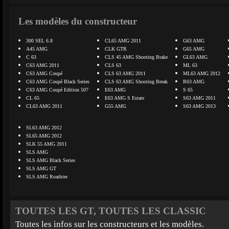
Les modèles du constructeur
300 SEL 6.8
CL65 AMG 2011
G63 AMG
A45 AMG
CLK GTR
G65 AMG
C 63
CLS 45 AMG Shooting Brake
GL63 AMG
C63 AMG 2011
CLS 63
ML 63
C63 AMG Coupé
CLS 63 AMG 2011
ML63 AMG 2012
C63 AMG Coupé Black Series
CLS 63 AMG Shooting Break
R63 AMG
C63 AMG Coupé Edition 507
E63 AMG
S 65
CL 65
E63 AMG S Estate
S63 AMG 2011
CL63 AMG 2011
G55 AMG
S63 AMG 2013
SL63 AMG 2012
SL65 AMG 2012
SLK 55 AMG 2011
SLS AMG
SLS AMG Black Series
SLS AMG GT
SLS AMG Roadster
TOUTES LES GT, TOUTES LES CLASSIC
Toutes les infos sur les constructeurs et les modèles.