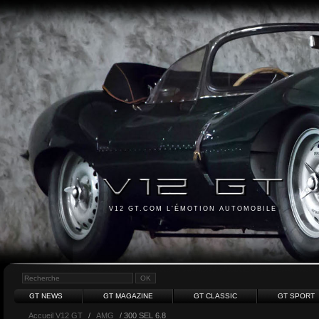
V12 GT.COM L'ÉMOTION AUTOMOBILE
GT NEWS
GT MAGAZINE
GT CLASSIC
GT SPORT
Accueil V12 GT
/
AMG
/ 300 SEL 6.8