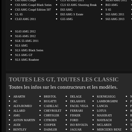
C63 AMG Coupé
CLS 63 AMG 2011
ML63 AMG 2012
C63 AMG Coupé Black Series
CLS 63 AMG Shooting Break
R63 AMG
C63 AMG Coupé Edition 507
E63 AMG
S 65
CL 65
E63 AMG S Estate
S63 AMG 2011
CL63 AMG 2011
G55 AMG
S63 AMG 2013
SL63 AMG 2012
SL65 AMG 2012
SLK 55 AMG 2011
SLS AMG
SLS AMG Black Series
SLS AMG GT
SLS AMG Roadster
TOUTES LES GT, TOUTES LES CLASSIC
Toutes les infos sur les constructeurs et les modèles.
ABARTH
BRISTOL
DELAGE
KOENIGSEGG
N
AC
BUGATTI
DELAHAYE
LAMBORGHINI
P
ALFA ROMEO
CADILLAC
FACEL VEGA
LANCIA
ALLARD
CHEVROLET
FERRARI
LOTUS
AMG
CHRYSLER
FISKER
MASERATI
ASTON MARTIN
CITROEN
FORD
MAYBACH
AUDI
COOPER
ISO RIVOLTA
MCLAREN
BENTLEY
DAIMLER
JAGUAR
MERCEDES BENZ