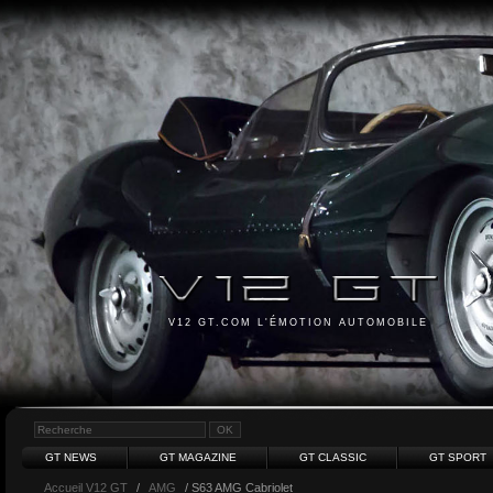
V12 GT.COM L'ÉMOTION AUTOMOBILE
GT NEWS
GT MAGAZINE
GT CLASSIC
GT SPORT
Accueil V12 GT
/
AMG
/ S63 AMG Cabriolet