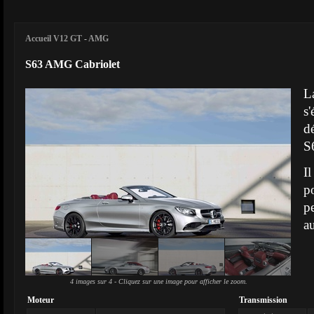
Accueil V12 GT
-
AMG
S63 AMG Cabriolet
L
s'
d
S
I
p
p
au
4 images sur 4 - Cliquez sur une image pour afficher le zoom.
Moteur
Transmission