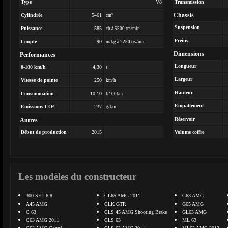
Type
V8
Transmission
Chassis
Cylindrée
5461
cm³
Suspension
Puissance
585
ch à 5500 trs/min
Freins
Couple
90
m/kg à 2250 trs/min
Dimensions
Performances
Longueur
0-100 km/h
4,30
s
Largeur
Vitesse de pointe
250
km/h
Hauteur
Consommation
10,10
l/100km
Empattement
Emissions CO²
237
g/km
Réservoir
Autres
Début de production
2015
Volume coffre
Les modèles du constructeur
300 SEL 6.8
CL65 AMG 2011
G63 AMG
A45 AMG
CLK GTR
G65 AMG
C 63
CLS 45 AMG Shooting Brake
GL63 AMG
C63 AMG 2011
CLS 63
ML 63