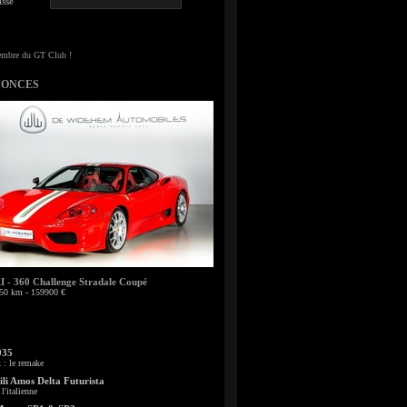
sse
NONCES
- 360 Challenge Stradale Coupé
50 km - 159900 €
935
: le remake
li Amos Delta Futurista
l'italienne