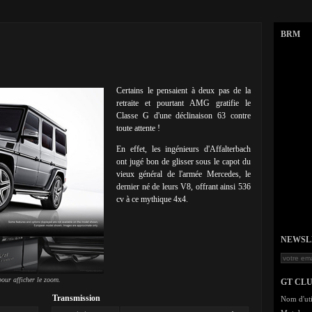
BRM
Certains le pensaient à deux pas de la
retraite et pourtant AMG gratifie le
Classe G d'une déclinaison 63 contre
toute attente !
En effet, les ingénieurs d'Affalterbach
ont jugé bon de glisser sous le capot du
vieux général de l'armée Mercedes, le
dernier né de leurs V8, offrant ainsi 536
cv à ce mythique 4x4.
NEWSLET
our afficher le zoom.
GT CL
Transmission
Nom d'uti