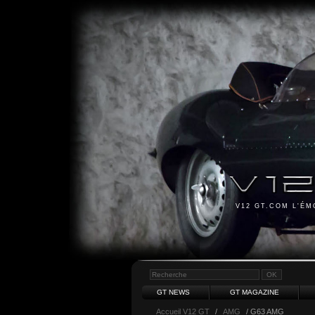
V12 GT.COM L'É
GT NEWS
GT MAGAZINE
Accueil V12 GT
/
AMG
/ G63 AMG