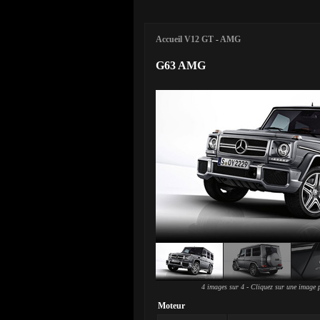
Accueil V12 GT
-
AMG
G63 AMG
4 images sur 4 - Cliquez sur une image p
Moteur