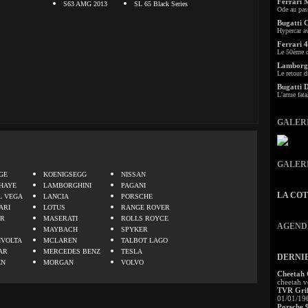
Ferrari 
S63 AMG 2013
SL 65 Black Series
Ode au pas
Bugatti 
Hypercar a
Ferrari 4
Le 50ème c
Lamborgh
Le retour d
Bugatti 
L'arme fata
GALER
.
GALER
GE
KOENIGSEGG
NISSAN
HAYE
LAMBORGHINI
PAGANI
LA CO
L VEGA
LANCIA
PORSCHE
ARI
LOTUS
RANGE ROVER
ER
MASERATI
ROLLS ROYCE
AGEND
MAYBACH
SPYKER
IVOLTA
MCLAREN
TALBOT LAGO
AR
MERCEDES BENZ
TESLA
DERNI
EN
MORGAN
VOLVO
Cheetah
cheetah v
TVR Grif
01/01/19
Porsche 