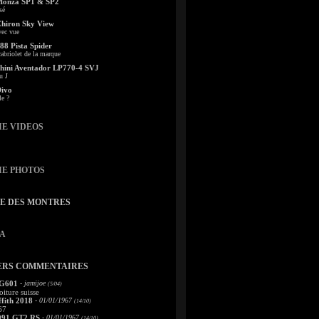
Monza SP1 & SP2
sé
Chiron Sky View
vec vue
88 Pista Spider
abriolet de la marque
ini Aventador LP770-4 SVJ
u J
Divo
le ?
IE VIDEOS
IE PHOTOS
TE DES MONTRES
A
ERS COMMENTAIRES
 G601
- jamijoe
(5/04)
oiture suisse
fith 2018
- 01/01/1967
(14/10)
67
991 GT2 RS
- 01/01/1967
(14/10)