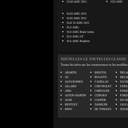
CL63 AMG 2011
G55 AMG
SL63 AMG 2012
SL65 AMG 2012
SLK 55 AMG 2011
SLS AMG
SLS AMG Black Series
SLS AMG GT
SLS AMG Roadster
TOUTES LES GT, TOUTES LES CLASSIC
Toutes les infos sur les constructeurs et les modèles
ABARTH
BRISTOL
DELA
AC
BUGATTI
DELA
ALFA ROMEO
CADILLAC
FACE
ALLARD
CHEVROLET
FERR
AMG
CHRYSLER
FISK
ASTON MARTIN
CITROEN
FORD
AUDI
COOPER
ISO R
BENTLEY
DAIMLER
JAGU
BMW
DE TOMASO
JENS