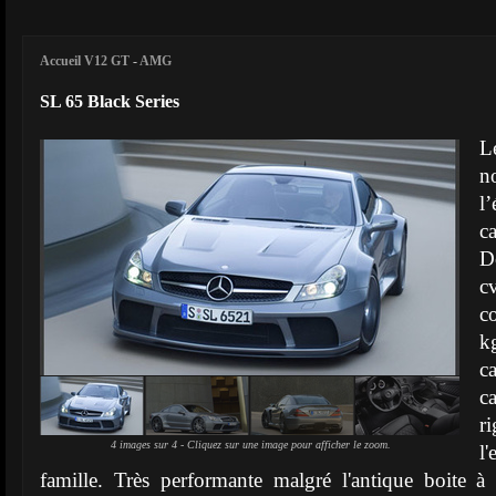
Accueil V12 GT
-
AMG
SL 65 Black Series
L
n
l
ca
D
c
c
k
c
c
r
4 images sur 4 - Cliquez sur une image pour afficher le zoom.
l
famille. Très performante malgré l'antique boite à