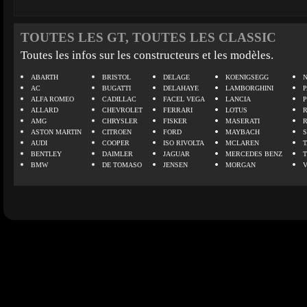
TOUTES LES GT, TOUTES LES CLASSIC
Toutes les infos sur les constructeurs et les modèles.
ABARTH
BRISTOL
DELAGE
KOENIGSEGG
N
AC
BUGATTI
DELAHAYE
LAMBORGHINI
P
ALFA ROMEO
CADILLAC
FACEL VEGA
LANCIA
ALLARD
CHEVROLET
FERRARI
LOTUS
AMG
CHRYSLER
FISKER
MASERATI
ASTON MARTIN
CITROEN
FORD
MAYBACH
AUDI
COOPER
ISO RIVOLTA
MCLAREN
BENTLEY
DAIMLER
JAGUAR
MERCEDES BENZ
BMW
DE TOMASO
JENSEN
MORGAN