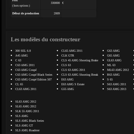
Prix
330000
€
( hors options )
Début de production
2009
Les modèles du constructeur
300 SEL 6.8
CL65 AMG 2011
G63 AMG
A45 AMG
CLK GTR
G65 AMG
C 63
CLS 45 AMG Shooting Brake
GL63 AMG
C63 AMG 2011
CLS 63
ML 63
C63 AMG Coupé
CLS 63 AMG 2011
ML63 AMG 2012
C63 AMG Coupé Black Series
CLS 63 AMG Shooting Break
R63 AMG
C63 AMG Coupé Edition 507
E63 AMG
S 65
CL 65
E63 AMG S Estate
S63 AMG 2011
CL63 AMG 2011
G55 AMG
S63 AMG 2013
SL63 AMG 2012
SL65 AMG 2012
SLK 55 AMG 2011
SLS AMG
SLS AMG Black Series
SLS AMG GT
SLS AMG Roadster