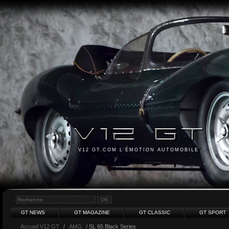
V12 GT.COM L'ÉMOTION AUTOMOBILE
GT NEWS
GT MAGAZINE
GT CLASSIC
GT SPORT
Accueil V12 GT
/
AMG
/ SL 65 Black Series