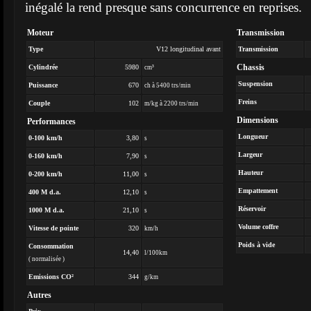
inégalé la rend presque sans concurrence en reprises.
Moteur
Transmission
Type
V12 longitudinal avant
Transmission
Chassis
Cylindrée
5980
cm³
Suspension
Puissance
670
ch à 5400 trs/min
Freins
Couple
102
m/kg à 2200 trs/min
Dimensions
Performances
Longueur
0-100 km/h
3,80
s
Largeur
0-160 km/h
7,90
s
Hauteur
0-200 km/h
11,00
s
Empattement
400 M d.a.
12,10
s
Réservoir
1000 M d.a.
21,10
s
Volume coffre
Vitesse de pointe
320
km/h
Poids à vide
Consommation
14,40
l/100km
( normalisée )
Emissions CO²
344
g/km
Autres