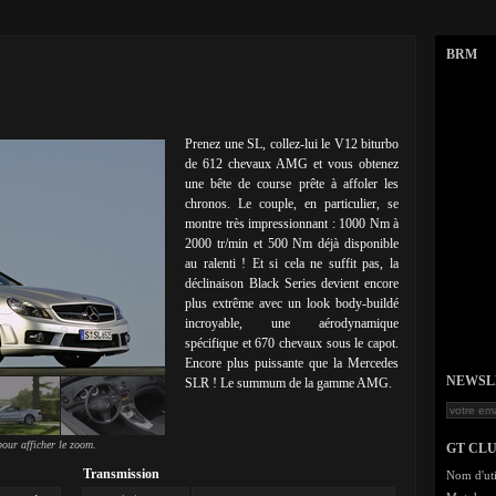
BRM
Prenez une SL, collez-lui le V12 biturbo
de 612 chevaux AMG et vous obtenez
une bête de course prête à affoler les
chronos. Le couple, en particulier, se
montre très impressionnant : 1000 Nm à
2000 tr/min et 500 Nm déjà disponible
au ralenti ! Et si cela ne suffit pas, la
déclinaison Black Series devient encore
plus extrême avec un look body-buildé
incroyable, une aérodynamique
spécifique et 670 chevaux sous le capot.
Encore plus puissante que la Mercedes
NEWSLET
SLR ! Le summum de la gamme AMG.
our afficher le zoom.
GT CL
Transmission
Nom d'uti