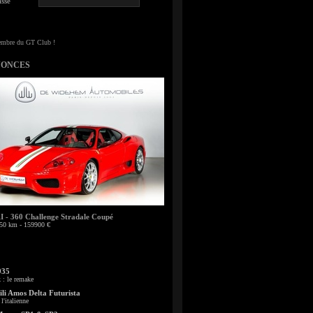
sse
NONCES
- 360 Challenge Stradale Coupé
50 km - 159900 €
935
: le remake
li Amos Delta Futurista
l'italienne