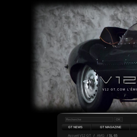
V12 GT.COM L'É
GT NEWS
GT MAGAZINE
Accueil V12 GT
/
AMG
/ SL 65