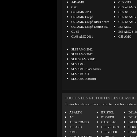
A45 AMG
CLK GTR
C 63
CLS 45 AMG S
C63 AMG 2011
CLS 63
C63 AMG Coupé
CLS 63 AMG 
C63 AMG Coupé Black Series
CLS 63 AMG S
C63 AMG Coupé Edition 507
E63 AMG
CL 65
E63 AMG S Es
CL63 AMG 2011
G55 AMG
SL63 AMG 2012
SL65 AMG 2012
SLK 55 AMG 2011
SLS AMG
SLS AMG Black Series
SLS AMG GT
SLS AMG Roadster
TOUTES LES GT, TOUTES LES CLASSIC
Toutes les infos sur les constructeurs et les modèles
ABARTH
BRISTOL
DELA
AC
BUGATTI
DELA
ALFA ROMEO
CADILLAC
FACE
ALLARD
CHEVROLET
FERR
AMG
CHRYSLER
FISK
ASTON MARTIN
CITROEN
FORD