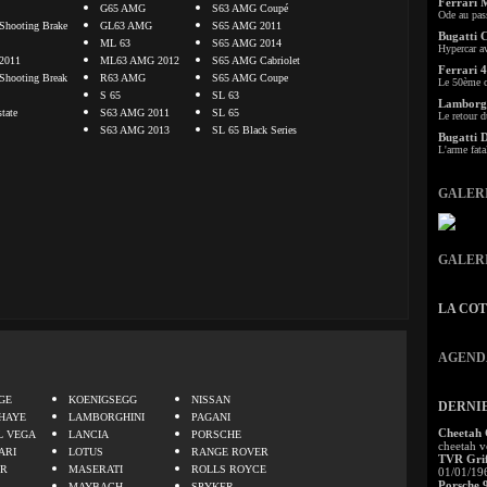
Ferrari 
G65 AMG
S63 AMG Coupé
Ode au pas
hooting Brake
GL63 AMG
S65 AMG 2011
Bugatti 
ML 63
S65 AMG 2014
Hypercar a
2011
ML63 AMG 2012
S65 AMG Cabriolet
Ferrari 4
hooting Break
R63 AMG
S65 AMG Coupe
Le 50ème c
S 65
SL 63
Lamborgh
tate
S63 AMG 2011
SL 65
Le retour d
S63 AMG 2013
SL 65 Black Series
Bugatti 
L'arme fata
GALER
GALER
LA CO
AGEND
.
GE
KOENIGSEGG
NISSAN
DERNI
HAYE
LAMBORGHINI
PAGANI
Cheetah
L VEGA
LANCIA
PORSCHE
cheetah v
ARI
LOTUS
RANGE ROVER
TVR Grif
ER
MASERATI
ROLLS ROYCE
01/01/19
Porsche 
MAYBACH
SPYKER