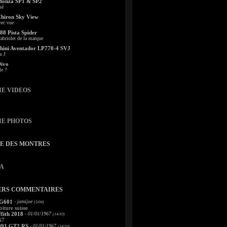
Monza SP1 & SP2
sé
Chiron Sky View
vec vue
88 Pista Spider
abriolet de la marque
ini Aventador LP770-4 SVJ
u J
Divo
le ?
IE VIDEOS
IE PHOTOS
TE DES MONTRES
A
ERS COMMENTAIRES
 G601
- jamijoe
(5/04)
oiture suisse
fith 2018
- 01/01/1967
(14/10)
67
991 GT2 RS
- 01/01/1967
(14/10)