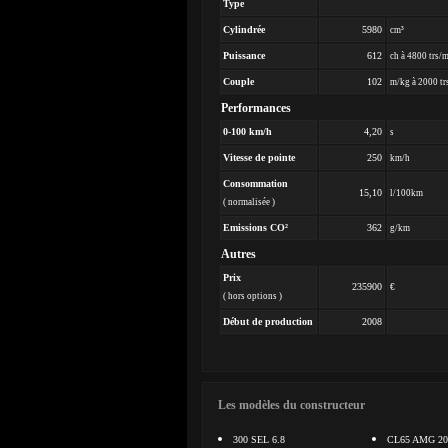
Type
Cylindrée
5980
cm³
Puissance
612
ch à 4800 trs/
Couple
102
m/kg à 2000 tr
Performances
0-100 km/h
4,20
s
Vitesse de pointe
250
km/h
Consommation
15,10
l/100km
( normalisée )
Emissions CO²
362
g/km
Autres
Prix
235900
€
( hors options )
Début de production
2008
Les modèles du constructeur
300 SEL 6.8
CL65 AMG 20