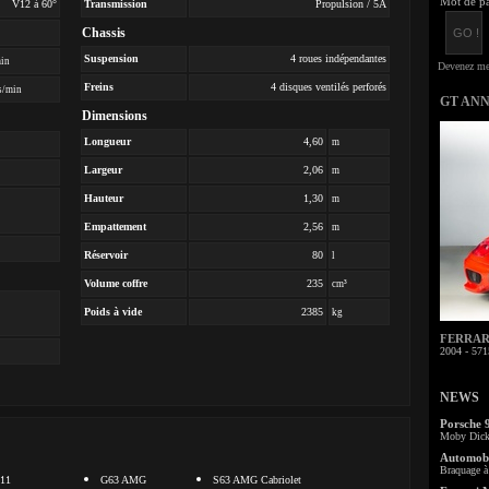
Mot de pa
V12 à 60°
Transmission
Propulsion / 5A
Chassis
Suspension
4 roues indépendantes
min
Freins
4 disques ventilés perforés
s/min
GT AN
Dimensions
Longueur
4,60
m
Largeur
2,06
m
Hauteur
1,30
m
Empattement
2,56
m
Réservoir
80
l
Volume coffre
235
cm³
Poids à vide
2385
kg
FERRARI 
2004 - 571
NEWS
Porsche 
Moby Dick 
Automobi
Braquage à 
11
G63 AMG
S63 AMG Cabriolet