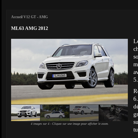
Accueil V12 GT
-
AMG
ML63 AMG 2012
L
c
s
m
a
5
R
6
d
g
s
4 images sur 4 - Cliquez sur une image pour afficher le zoom.
t