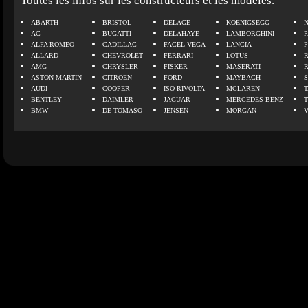
Toutes les infos sur les constructeurs et les modèles.
ABARTH
BRISTOL
DELAGE
KOENIGSEGG
N
AC
BUGATTI
DELAHAYE
LAMBORGHINI
P
ALFA ROMEO
CADILLAC
FACEL VEGA
LANCIA
ALLARD
CHEVROLET
FERRARI
LOTUS
AMG
CHRYSLER
FISKER
MASERATI
ASTON MARTIN
CITROEN
FORD
MAYBACH
AUDI
COOPER
ISO RIVOLTA
MCLAREN
BENTLEY
DAIMLER
JAGUAR
MERCEDES BENZ
BMW
DE TOMASO
JENSEN
MORGAN