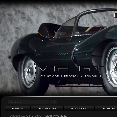
V12 GT.COM L'ÉMOTION AUTOMOBILE
GT NEWS
GT MAGAZINE
GT CLASSIC
GT SPORT
Accueil V12 GT
/
AMG
/ ML63 AMG 2012