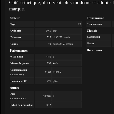
Côté esthétique, il se veut plus moderne et adopte l
marque.
Moteur
Transmission
Type
V8
Transmission
Chassis
Cylindrée
5461
cm³
Suspension
Puissance
525
ch à 5250 trs/min
Freins
Couple
70
m/kg à 1750 trs/min
Dimensions
Performances
0-100 km/h
4,80
s
Vitesse de pointe
250
km/h
Consommation
11,80
l/100km
( normalisée )
Emissions CO²
276
g/km
Autres
Prix
108885
€
( hors options )
Début de production
2012