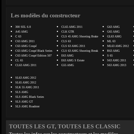
Les modèles du constructeur
300 SEL 6.8
CL65 AMG 2011
G63 AMG
A45 AMG
CLK GTR
G65 AMG
C 63
CLS 45 AMG Shooting Brake
GL63 AMG
C63 AMG 2011
CLS 63
ML 63
C63 AMG Coupé
CLS 63 AMG 2011
ML63 AMG 2012
C63 AMG Coupé Black Series
CLS 63 AMG Shooting Break
R63 AMG
C63 AMG Coupé Edition 507
E63 AMG
S 65
CL 65
E63 AMG S Estate
S63 AMG 2011
CL63 AMG 2011
G55 AMG
S63 AMG 2013
SL63 AMG 2012
SL65 AMG 2012
SLK 55 AMG 2011
SLS AMG
SLS AMG Black Series
SLS AMG GT
SLS AMG Roadster
TOUTES LES GT, TOUTES LES CLASSIC