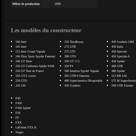
Début de production
2009
Les modèles du constructeur
166 Inter
250 TestaRossa
430 Scuderia 16M
195 Inter
275 GTB
458 Italia
212 Inter Coupé Vignale
275 GTS
458 Speciale
246 Dino Sport Spyder Fantuzzi
288 GTO
458 Speciale A
246 GT Dino
330 GT 2+2
458 Spider
250 GT California Spider SWB
330 P4
488 GTB
250 GT Tour de France
340 America Spyder Vignale
488 Spider
250 GT/L Lusso
365 GTB/4 Daytona
512 BB LM
250 GTO
400 SuperAmerica Décapotable
575 M SuperAmeri
250 LM
430 Scuderia
599 GTB Fiorano
F40
F430
F430 Spider
F50
FF
FXX
LaFerrari FXX K
Sergio