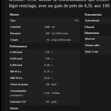
léger restylage, avec un gain de près de 4,5L aux 100
Moteur
Transmission
Type
V12
Transmission
Chassis
Cylindrée
5998
cm³
Dimensions
Puissance
620
ch à 7600 trs/min
Réservoir
Couple
62
m/kg à 5600 trs/min
Volume coffre
Performances
Poids à vide
0-100 km/h
3,70
s
0-160 km/h
7,40
s
0-200 km/h
11,00
s
400 M d.a.
11,70
s
1000 M d.a.
20,50
s
Vitesse de pointe
330
km/h
Consommation
17,90
l/100km
( normalisée )
Emissions CO²
415
g/km
Autres