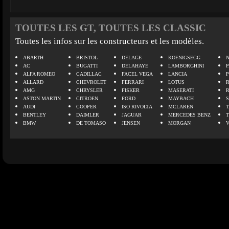
TOUTES LES GT, TOUTES LES CLASSIC
Toutes les infos sur les constructeurs et les modèles.
ABARTH
BRISTOL
DELAGE
KOENIGSEGG
N
AC
BUGATTI
DELAHAYE
LAMBORGHINI
P
ALFA ROMEO
CADILLAC
FACEL VEGA
LANCIA
ALLARD
CHEVROLET
FERRARI
LOTUS
AMG
CHRYSLER
FISKER
MASERATI
ASTON MARTIN
CITROEN
FORD
MAYBACH
AUDI
COOPER
ISO RIVOLTA
MCLAREN
BENTLEY
DAIMLER
JAGUAR
MERCEDES BENZ
BMW
DE TOMASO
JENSEN
MORGAN