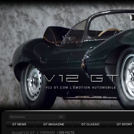
V12 GT.COM L'ÉMOTION AUTOMOBILE
GT NEWS
GT MAGAZINE
GT CLASSIC
GT SPORT
Accueil V12 GT
/
FERRARI
/ 599 HGTE