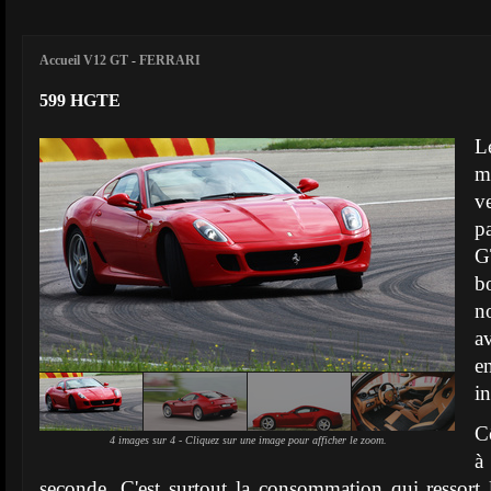
Accueil V12 GT
-
FERRARI
599 HGTE
L
m
v
p
G
b
n
av
e
in
C
4 images sur 4 - Cliquez sur une image pour afficher le zoom.
à
seconde. C'est surtout la consommation qui ressort