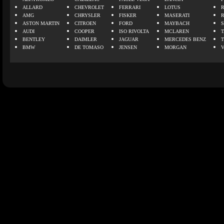
ALLARD
CHEVROLET
FERRARI
LOTUS
AMG
CHRYSLER
FISKER
MASERATI
ASTON MARTIN
CITROEN
FORD
MAYBACH
AUDI
COOPER
ISO RIVOLTA
MCLAREN
BENTLEY
DAIMLER
JAGUAR
MERCEDES BENZ
BMW
DE TOMASO
JENSEN
MORGAN