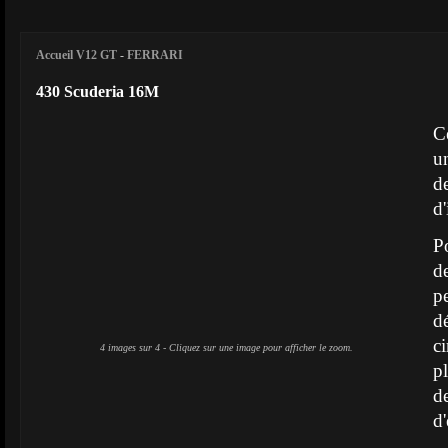
Accueil V12 GT
-
FERRARI
430 Scuderia 16M
C
u
d
d'
P
d
p
d
ci
4 images sur 4 - Cliquez sur une image pour afficher le zoom.
p
d