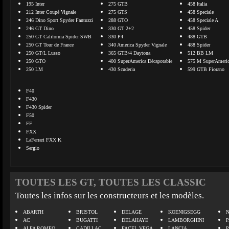
195 Inter
275 GTB
458 Italia
212 Inter Coupé Vignale
275 GTS
458 Speciale
246 Dino Sport Spyder Fantuzzi
288 GTO
458 Speciale A
246 GT Dino
330 GT 2+2
458 Spider
250 GT California Spider SWB
330 P4
488 GTB
250 GT Tour de France
340 America Spyder Vignale
488 Spider
250 GT/L Lusso
365 GTB/4 Daytona
512 BB LM
250 GTO
400 SuperAmerica Décapotable
575 M SuperAmeri
250 LM
430 Scuderia
599 GTB Fiorano
F40
F430
F430 Spider
F50
FF
FXX
LaFerrari FXX K
Sergio
TOUTES LES GT, TOUTES LES CLASSIC
Toutes les infos sur les constructeurs et les modèles.
ABARTH
BRISTOL
DELAGE
KOENIGSEGG
N
AC
BUGATTI
DELAHAYE
LAMBORGHINI
P
ALFA ROMEO
CADILLAC
FACEL VEGA
LANCIA