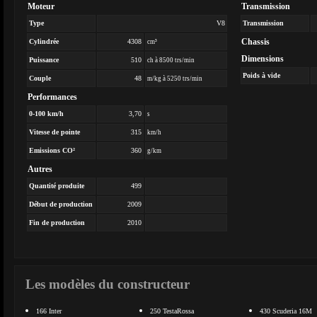
Moteur
Transmission
Type
V8
Transmission
Chassis
Cylindrée
4308
cm³
Dimensions
Puissance
510
ch à 8500 trs/min
Poids à vide
Couple
48
m/kg à 5250 trs/min
Performances
0-100 km/h
3,70
s
Vitesse de pointe
315
km/h
Emissions CO²
360
g/km
Autres
Quantité produite
499
Début de production
2009
Fin de production
2010
Les modèles du constructeur
166 Inter
250 TestaRossa
430 Scuderia 16M