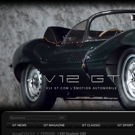
V12 GT.COM L'ÉMOTION AUTOMOBILE
GT NEWS
GT MAGAZINE
GT CLASSIC
GT SPORT
Accueil V12 GT
/
FERRARI
/ 430 Scuderia 16M