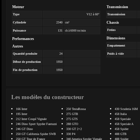
Moteur
Transmission
Type
V12 à 60°
Transmission
Chassis
Cylindrée
2340
cm³
Freins
Puissance
131
ch à 6000 trs/min
Dimensions
Performances
Empattement
Autres
Quantité produite
24
Poids à vide
Début de production
1950
Fin de production
1950
Les modèles du constructeur
166 Inter
250 TestaRossa
430 Scuderia 16M
195 Inter
275 GTB
458 Italia
212 Inter Coupé Vignale
275 GTS
458 Speciale
246 Dino Sport Spyder Fantuzzi
288 GTO
458 Speciale A
246 GT Dino
330 GT 2+2
458 Spider
250 GT California Spider SWB
330 P4
488 GTB
250 GT Tour de France
340 America Spyder Vignale
488 Spider