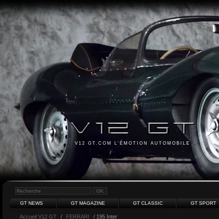
V12 GT.COM L'ÉMOTION AUTOMOBILE
GT NEWS
GT MAGAZINE
GT CLASSIC
GT SPORT
Accueil V12 GT
/
FERRARI
/ 195 Inter