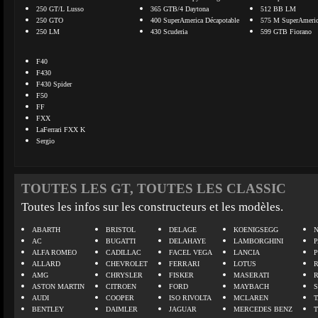
250 GT/L Lusso
365 GTB/4 Daytona
512 BB LM
250 GTO
400 SuperAmerica Décapotable
575 M SuperAmeri
250 LM
430 Scuderia
599 GTB Fiorano
F40
F430
F430 Spider
F50
FF
FXX
LaFerrari FXX K
Sergio
TOUTES LES GT, TOUTES LES CLASSIC
Toutes les infos sur les constructeurs et les modèles.
ABARTH
BRISTOL
DELAGE
KOENIGSEGG
N
AC
BUGATTI
DELAHAYE
LAMBORGHINI
P
ALFA ROMEO
CADILLAC
FACEL VEGA
LANCIA
ALLARD
CHEVROLET
FERRARI
LOTUS
AMG
CHRYSLER
FISKER
MASERATI
ASTON MARTIN
CITROEN
FORD
MAYBACH
AUDI
COOPER
ISO RIVOLTA
MCLAREN
BENTLEY
DAIMLER
JAGUAR
MERCEDES BENZ