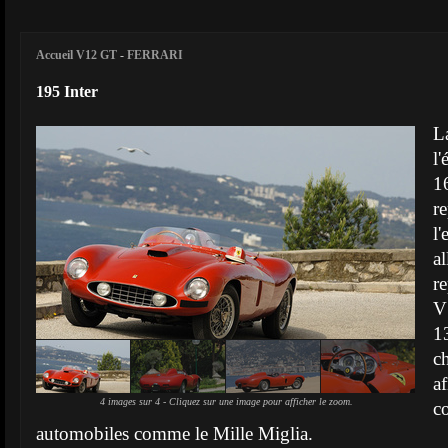
Accueil V12 GT
-
FERRARI
195 Inter
L
l
1
r
l
a
r
V
1
c
a
4 images sur 4 - Cliquez sur une image pour afficher le zoom.
c
automobiles comme le Mille Miglia.