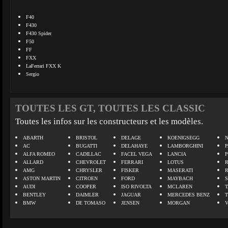
F40
F430
F430 Spider
F50
FF
FXX
LaFerrari FXX K
Sergio
TOUTES LES GT, TOUTES LES CLASSIC
Toutes les infos sur les constructeurs et les modèles.
ABARTH
BRISTOL
DELAGE
KOENIGSEGG
N
AC
BUGATTI
DELAHAYE
LAMBORGHINI
P
ALFA ROMEO
CADILLAC
FACEL VEGA
LANCIA
ALLARD
CHEVROLET
FERRARI
LOTUS
AMG
CHRYSLER
FISKER
MASERATI
ASTON MARTIN
CITROEN
FORD
MAYBACH
AUDI
COOPER
ISO RIVOLTA
MCLAREN
BENTLEY
DAIMLER
JAGUAR
MERCEDES BENZ
BMW
DE TOMASO
JENSEN
MORGAN