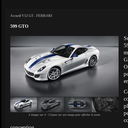
Accueil V12 GT
-
FERRARI
599 GTO
S
5
m
O
p
e
C
c
p
p
4 images sur 4 - Cliquez sur une image pour afficher le zoom.
c
conception.