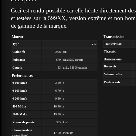
Ceci est rendu possible car elle hérite directement de
et testées sur la 599XX, version extrême et non ho
de gamme de la marque.
Moteur
Transmission
Type
V12
Transmission
Chassis
Cylindrée
5998
cm³
Dimensions
Puissance
670
ch à 8250 trs/min
Réservoir
Couple
63
m/kg à 6500 trs/min
Volume coffre
Performances
Poids à vide
0-100 km/h
3,30
s
0-160 km/h
6,70
s
0-200 km/h
9,80
s
400 M d.a.
10,80
s
1000 M d.a.
19,90
s
Vitesse de pointe
335
km/h
Consommation
17,50
l/100km
( normalisée )