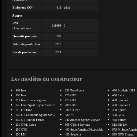
Emissions CO²
411
g/km
Autres
Prix
319495
€
( hors options )
Quantité produite
599
Début de production
2010
Fin de production
2011
Les modèles du constructeur
166 Inter
250 TestaRossa
430 Scuderia 16M
195 Inter
275 GTB
458 Italia
212 Inter Coupé Vignale
275 GTS
458 Speciale
246 Dino Sport Spyder Fantuzzi
288 GTO
458 Speciale A
246 GT Dino
330 GT 2+2
458 Spider
250 GT California Spider SWB
330 P4
488 GTB
250 GT Tour de France
340 America Spyder Vignale
488 Spider
250 GT/L Lusso
365 GTB/4 Daytona
512 BB LM
250 GTO
400 SuperAmerica Décapotable
575 M SuperAmeri
250 LM
430 Scuderia
599 GTB Fiorano