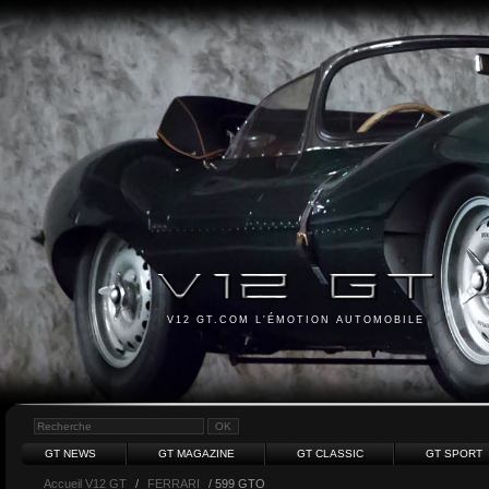
V12 GT.COM L'ÉMOTION AUTOMOBILE
GT NEWS
GT MAGAZINE
GT CLASSIC
GT SPORT
Accueil V12 GT
/
FERRARI
/ 599 GTO