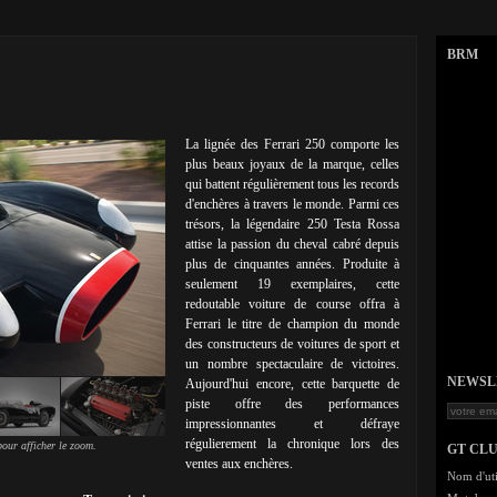
BRM
La lignée des Ferrari 250 comporte les
plus beaux joyaux de la marque, celles
qui battent régulièrement tous les records
d'enchères à travers le monde. Parmi ces
trésors, la légendaire 250 Testa Rossa
attise la passion du cheval cabré depuis
plus de cinquantes années. Produite à
seulement 19 exemplaires, cette
redoutable voiture de course offra à
Ferrari le titre de champion du monde
des constructeurs de voitures de sport et
un nombre spectaculaire de victoires.
NEWSLET
Aujourd'hui encore, cette barquette de
piste offre des performances
impressionnantes et défraye
régulierement la chronique lors des
our afficher le zoom.
GT CL
ventes aux enchères.
Nom d'uti