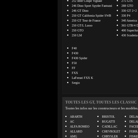
212 Inter Coupé Vignale
275 GTS
246 Dino Sport Spyder Fantuzzi
288 GTO
246 GT Dino
330 GT 2+2
250 GT California Spider SWB
330 P4
250 GT Tour de France
340 America 
250 GT/L Lusso
365 GTB/4 D
250 GTO
400 SuperAme
250 LM
430 Scuderia
F40
F430
F430 Spider
F50
FF
FXX
LaFerrari FXX K
Sergio
TOUTES LES GT, TOUTES LES CLASSIC
Toutes les infos sur les constructeurs et les modèles
ABARTH
BRISTOL
DELA
AC
BUGATTI
DELA
ALFA ROMEO
CADILLAC
FACE
ALLARD
CHEVROLET
FERR
AMG
CHRYSLER
FISK