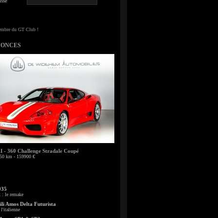
sse
NONCES
- 360 Challenge Stradale Coupé
50 km - 159900 €
935
: le remake
li Amos Delta Futurista
l'italienne