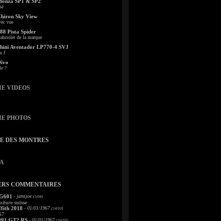
Monza SP1 & SP2
sé
Chiron Sky View
vec vue
88 Pista Spider
abriolet de la marque
ini Aventador LP770-4 SVJ
u J
Divo
le ?
IE VIDEOS
IE PHOTOS
TE DES MONTRES
A
ERS COMMENTAIRES
 G601
- jamijoe
(5/04)
oiture suisse
fith 2018
- 01/01/1967
(14/10)
67
991 GT2 RS
- 01/01/1967
(14/10)