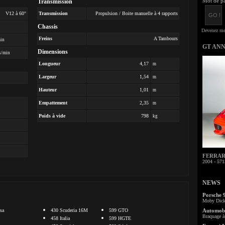
Mot de pa
Transmission
V12 à 60°
Transmission
Propulsion / Boite manuelle à 4 rapports
Chassis
Freins
A Tambours
min
GT AN
Dimensions
s/min
Longueur
4,17
m
Largeur
1,54
m
Hauteur
1,01
m
Empattement
2,35
m
Poids à vide
798
kg
FERRARI 
2004 - 571
NEWS
Porsche 
Moby Dick 
sa
430 Scuderia 16M
599 GTO
Automobi
Braquage à 
458 Italia
599 HGTE