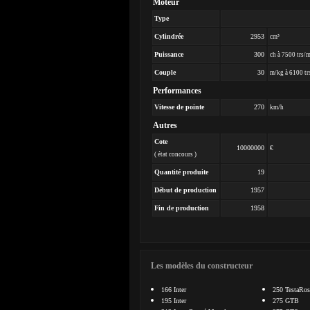
Moteur
Type
Cylindrée
2953
cm³
Puissance
300
ch à 7500 trs/
Couple
30
m/kg à 6100 tr
Performances
Vitesse de pointe
270
km/h
Autres
Cote
10000000
€
( état concours )
Quantité produite
19
Début de production
1957
Fin de production
1958
Les modèles du constructeur
166 Inter
250 TestaRos
195 Inter
275 GTB