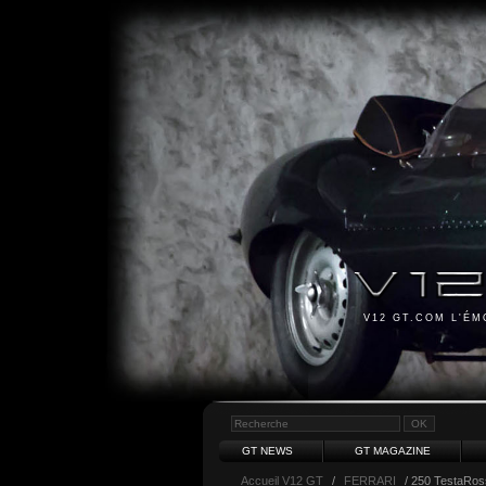
V12 GT.COM L'É
GT NEWS
GT MAGAZINE
Accueil V12 GT
/
FERRARI
/ 250 TestaRos