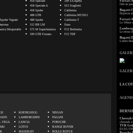
Ferrari 
458 Speciale
599 SA Aperta
Ode au pas
458 Speciale A
612 Scaglietti
Bugatti 
458 Spider
California
Hypercar a
488 GTB
California MY2012
Ferrari 4
Spyder Vignale
488 Spider
California T
Le 50ème c
aytona
512 BB LM
Enzo
Lamborgh
rica Décapotable
575 M SuperAmerica
F12 Berlinetta
Le retour d
599 GTB Fiorano
F12 TDF
Bugatti 
L'arme fata
GALER
GALER
LA CO
AGEND
.
DERNI
GE
KOENIGSEGG
NISSAN
HAYE
LAMBORGHINI
PAGANI
Cheetah
cheetah v
L VEGA
LANCIA
PORSCHE
TVR Grif
ARI
LOTUS
RANGE ROVER
01/01/19
ER
MASERATI
ROLLS ROYCE
Porsche 