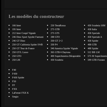
Les modèles du constructeur
166 Inter
250 TestaRossa
430 Scuderia 16M
195 Inter
275 GTB
458 Italia
212 Inter Coupé Vignale
275 GTS
458 Speciale
246 Dino Sport Spyder Fantuzzi
288 GTO
458 Speciale A
246 GT Dino
330 GT 2+2
458 Spider
250 GT California Spider SWB
330 P4
488 GTB
250 GT Tour de France
340 America Spyder Vignale
488 Spider
250 GT/L Lusso
365 GTB/4 Daytona
512 BB LM
250 GTO
400 SuperAmerica Décapotable
575 M SuperAmeri
250 LM
430 Scuderia
599 GTB Fiorano
F40
F430
F430 Spider
F50
FF
FXX
LaFerrari FXX K
Sergio