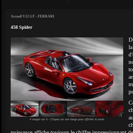
Accueil V12 GT
-
FERRARI
458 Spider
De
l
d
n
to
a
m
po
C
c
a
4 images sur 4 - Cliquez sur une image pour afficher le zoom.
c
puissance affiche toujours le chiffre impressionnant d