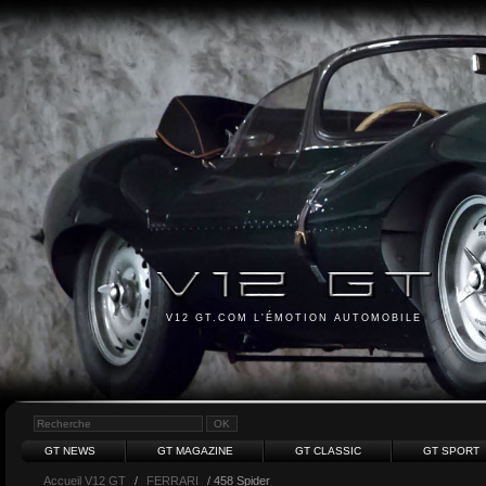
V12 GT.COM L'ÉMOTION AUTOMOBILE
GT NEWS
GT MAGAZINE
GT CLASSIC
GT SPORT
Accueil V12 GT
/
FERRARI
/ 458 Spider