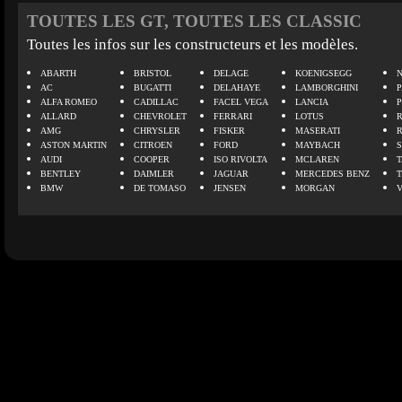
TOUTES LES GT, TOUTES LES CLASSIC
Toutes les infos sur les constructeurs et les modèles.
ABARTH
BRISTOL
DELAGE
KOENIGSEGG
N
AC
BUGATTI
DELAHAYE
LAMBORGHINI
P
ALFA ROMEO
CADILLAC
FACEL VEGA
LANCIA
ALLARD
CHEVROLET
FERRARI
LOTUS
AMG
CHRYSLER
FISKER
MASERATI
ASTON MARTIN
CITROEN
FORD
MAYBACH
AUDI
COOPER
ISO RIVOLTA
MCLAREN
BENTLEY
DAIMLER
JAGUAR
MERCEDES BENZ
BMW
DE TOMASO
JENSEN
MORGAN