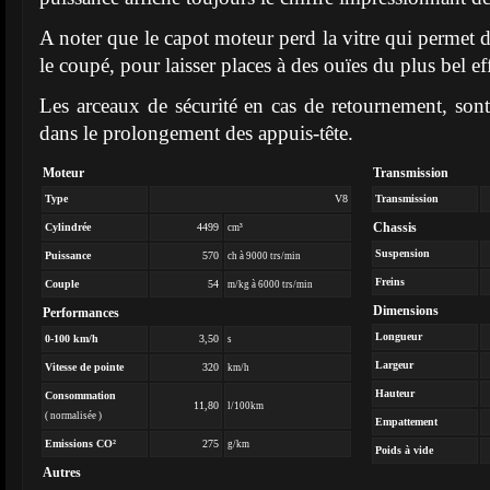
A noter que le capot moteur perd la vitre qui permet d
le coupé, pour laisser places à des ouïes du plus bel eff
Les arceaux de sécurité en cas de retournement, sont 
dans le prolongement des appuis-tête.
Moteur
Transmission
Type
V8
Transmission
Chassis
Cylindrée
4499
cm³
Suspension
Puissance
570
ch à 9000 trs/min
Freins
Couple
54
m/kg à 6000 trs/min
Dimensions
Performances
Longueur
0-100 km/h
3,50
s
Largeur
Vitesse de pointe
320
km/h
Hauteur
Consommation
11,80
l/100km
( normalisée )
Empattement
Emissions CO²
275
g/km
Poids à vide
Autres