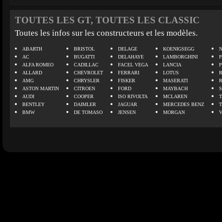
TOUTES LES GT, TOUTES LES CLASSIC
Toutes les infos sur les constructeurs et les modèles.
ABARTH
BRISTOL
DELAGE
KOENIGSEGG
N
AC
BUGATTI
DELAHAYE
LAMBORGHINI
P
ALFA ROMEO
CADILLAC
FACEL VEGA
LANCIA
ALLARD
CHEVROLET
FERRARI
LOTUS
AMG
CHRYSLER
FISKER
MASERATI
ASTON MARTIN
CITROEN
FORD
MAYBACH
AUDI
COOPER
ISO RIVOLTA
MCLAREN
BENTLEY
DAIMLER
JAGUAR
MERCEDES BENZ
BMW
DE TOMASO
JENSEN
MORGAN