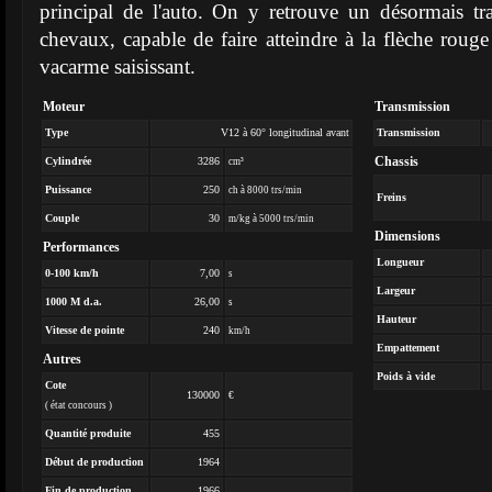
principal de l'auto. On y retrouve un désormais t
chevaux, capable de faire atteindre à la flèche rou
vacarme saisissant.
Moteur
Transmission
Type
V12 à 60° longitudinal avant
Transmission
Chassis
Cylindrée
3286
cm³
Puissance
250
ch à 8000 trs/min
Freins
Couple
30
m/kg à 5000 trs/min
Dimensions
Performances
Longueur
0-100 km/h
7,00
s
Largeur
1000 M d.a.
26,00
s
Hauteur
Vitesse de pointe
240
km/h
Empattement
Autres
Poids à vide
Cote
130000
€
( état concours )
Quantité produite
455
Début de production
1964
Fin de production
1966