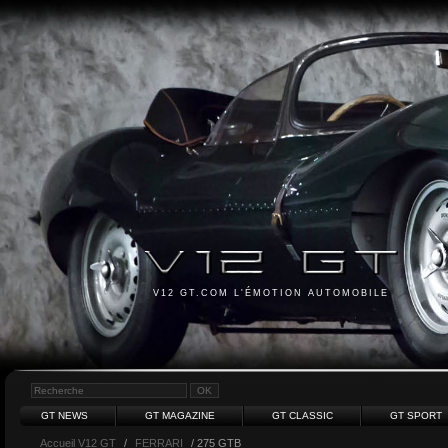
V12 GT.COM L'ÉMOTION AUTOMOBILE
GT NEWS
GT MAGAZINE
GT CLASSIC
GT SPORT
Accueil V12 GT
/
FERRARI
/ 275 GTB