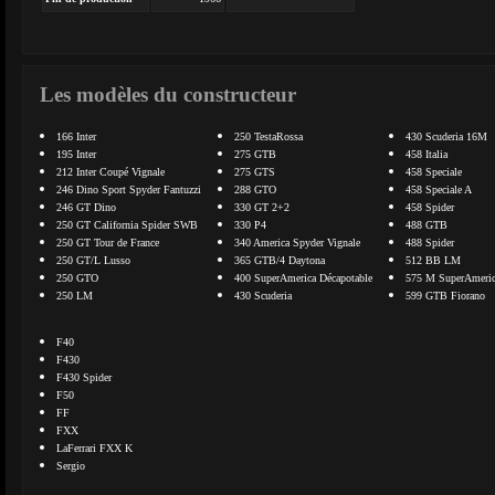
Les modèles du constructeur
166 Inter
250 TestaRossa
430 Scuderia 16M
195 Inter
275 GTB
458 Italia
212 Inter Coupé Vignale
275 GTS
458 Speciale
246 Dino Sport Spyder Fantuzzi
288 GTO
458 Speciale A
246 GT Dino
330 GT 2+2
458 Spider
250 GT California Spider SWB
330 P4
488 GTB
250 GT Tour de France
340 America Spyder Vignale
488 Spider
250 GT/L Lusso
365 GTB/4 Daytona
512 BB LM
250 GTO
400 SuperAmerica Décapotable
575 M SuperAmeri
250 LM
430 Scuderia
599 GTB Fiorano
F40
F430
F430 Spider
F50
FF
FXX
LaFerrari FXX K
Sergio