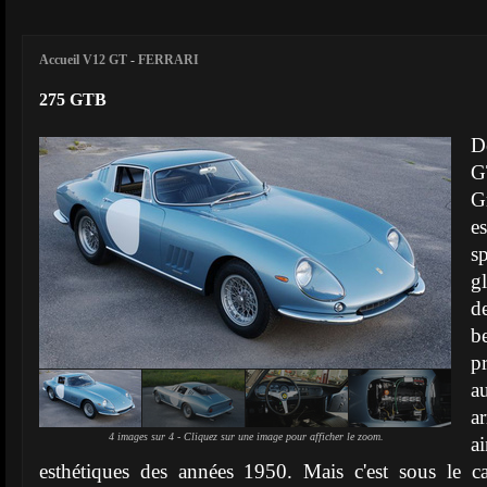
Accueil V12 GT
-
FERRARI
275 GTB
D
G
G
e
s
g
d
be
p
a
a
4 images sur 4 - Cliquez sur une image pour afficher le zoom.
a
esthétiques des années 1950. Mais c'est sous le cap