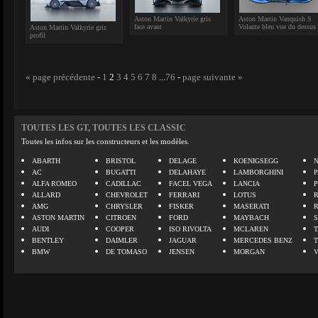
Aston Martin Valkyrie gris
Aston Martin Vanquish S
face avant
Volante bleu vue du dessus
Aston Martin Valkyrie gris
profil
« page précédente
-
1
2
3
4
5
6
7
8
...
76
-
page suivante »
TOUTES LES GT, TOUTES LES CLASSIC
Toutes les infos sur les constructeurs et les modèles.
ABARTH
BRISTOL
DELAGE
KOENIGSEGG
N
AC
BUGATTI
DELAHAYE
LAMBORGHINI
P
ALFA ROMEO
CADILLAC
FACEL VEGA
LANCIA
ALLARD
CHEVROLET
FERRARI
LOTUS
AMG
CHRYSLER
FISKER
MASERATI
ASTON MARTIN
CITROEN
FORD
MAYBACH
AUDI
COOPER
ISO RIVOLTA
MCLAREN
BENTLEY
DAIMLER
JAGUAR
MERCEDES BENZ
BMW
DE TOMASO
JENSEN
MORGAN