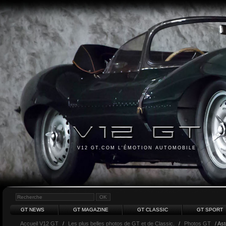
V12 GT.COM L'ÉMOTION AUTOMOBILE
GT NEWS
GT MAGAZINE
GT CLASSIC
GT SPORT
Accueil V12 GT
/
Les plus belles photos de GT et de Classic.
/
Photos GT
/ Ast