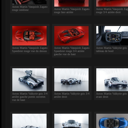
Aston Martin Vanquish Zagato
Aston Martin Vanquish Zagato
Aston Martin Vanquish Zag
rouge intérieur
rouge face arrière
rouge 3/4 arrière droit
Aston Martin Vanquish Zagato
Aston Martin Vanquish Zagato
Aston Martin Valkyrie gris
Speedster rouge vue du dessus
Speedster rouge 3/4 arrière
tableau de bord
gauche vue de haut
Aston Martin Valkyrie gris 3/4
Aston Martin Valkyrie gris 3/4
Aston Martin Valkyrie gris 
arrière gauche portes ouvertes
arrière droit
avant droit
vue de haut