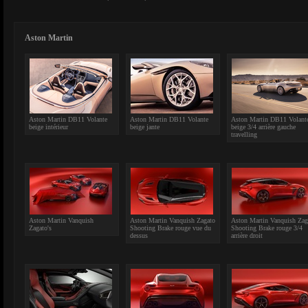
Aston Martin
Aston Martin DB11 Volante
Aston Martin DB11 Volante
Aston Martin DB11 Volant
beige intérieur
beige jante
beige 3/4 arrière gauche
travelling
Aston Martin Vanquish
Aston Martin Vanquish Zagato
Aston Martin Vanquish Zag
Zagato's
Shooting Brake rouge vue du
Shooting Brake rouge 3/4
dessus
arrière droit