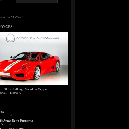
sse
NONCES
- 360 Challenge Stradale Coupé
50 km - 159900 €
935
: le remake
li Amos Delta Futurista
l'italienne