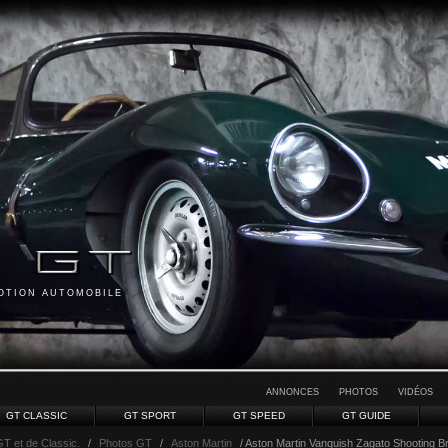
MOTION AUTOMOBILE
ANNONCES
PHOTOS
VIDÉOS
GT CLASSIC
GT SPORT
GT SPEED
GT GUIDE
GT et de Classic.
/
Photos GT
/
Aston Martin
/ Aston Martin Vanquish Zagato Shooting Bra