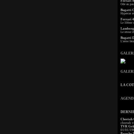
Ferrari 
Ode au pas
Bugatti 
Hypercar a
Ferrari 4
Le 50ème c
Lamborgh
Le retour d
Bugatti 
L'arme fata
GALER
GALER
LA CO
AGEND
DERNI
Cheetah
cheetah v
TVR Grif
01/01/19
Porsche 