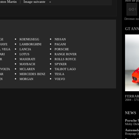
Mot de pa
ston Martin
|
Image suivante
»
GT AN
.
GE
KOENIGSEGG
NISSAN
HAYE
LAMBORGHINI
PAGANI
L VEGA
LANCIA
PORSCHE
ARI
LOTUS
RANGE ROVER
ER
MASERATI
ROLLS ROYCE
MAYBACH
SPYKER
IVOLTA
MCLAREN
TALBOT LAGO
AR
MERCEDES BENZ
TESLA
EN
MORGAN
VOLVO
FERRARI 
2004 - 571
NEWS
Porsche 
Moby Dick 
Automobi
Braquage à 