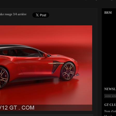
BRM
e rouge 3/4 arrière
NEWSLET
GT CL
Nom d'uti