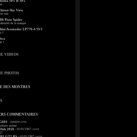
Monza SP1 & SP2
sé
Chiron Sky View
vec vue
88 Pista Spider
abriolet de la marque
ini Aventador LP770-4 SVJ
u J
Divo
le ?
IE VIDEOS
IE PHOTOS
TE DES MONTRES
A
ERS COMMENTAIRES
 G601
- jamijoe
(5/04)
oiture suisse
fith 2018
- 01/01/1967
(14/10)
67
991 GT2 RS
- 01/01/1967
(14/10)