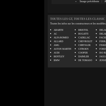
«
Image précédente
|
A
TOUTES LES GT, TOUTES LES CLASSIC
Toutes les infos sur les constructeurs et les modèles
ABARTH
BRISTOL
DELA
AC
BUGATTI
DELA
ALFA ROMEO
CADILLAC
FACE
ALLARD
CHEVROLET
FERR
AMG
CHRYSLER
FISK
ASTON MARTIN
CITROEN
FORD
AUDI
COOPER
ISO R
BENTLEY
DAIMLER
JAGU
BMW
DE TOMASO
JENS