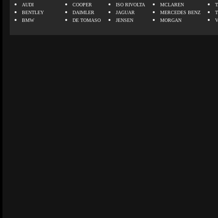
AUDI
COOPER
ISO RIVOLTA
MCLAREN
BENTLEY
DAIMLER
JAGUAR
MERCEDES BENZ
BMW
DE TOMASO
JENSEN
MORGAN