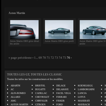
Aston Martin
Aston Martin DB9 grise détail
Aston Martin DB9 grise profil
Aston Martin DB9 grise 3/
feu arrière
arrière
« page précédente
-
1
...
69
70
71
72
73
74
75
76
-
TOUTES LES GT, TOUTES LES CLASSIC
Toutes les infos sur les constructeurs et les modèles.
ABARTH
BRISTOL
DELAGE
KOENIGSEGG
N
AC
BUGATTI
DELAHAYE
LAMBORGHINI
P
ALFA ROMEO
CADILLAC
FACEL VEGA
LANCIA
ALLARD
CHEVROLET
FERRARI
LOTUS
AMG
CHRYSLER
FISKER
MASERATI
ASTON MARTIN
CITROEN
FORD
MAYBACH