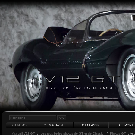
V12 GT.COM L'ÉMOTION AUTOMOBILE
GT NEWS
GT MAGAZINE
GT CLASSIC
GT SPORT
Accueil V12 GT
/
Les plus belles photos de GT et de Classic.
/
Photos GT
/ Ast