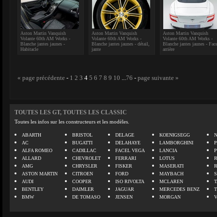
Aston Martin Vanquish
Aston Martin Vanquish
Aston Martin Vanquish
Volante 60th AM Works -
Volante 60th AM Works -
Volante 60th AM Works -
Blanche jantes jaunes -
Blanche jantes jaunes - détail,
Blanche jantes jaunes - Fac
Habitacle
jante
arrière
« page précédente
-
1
2
3
4
5
6
7
8
9
10
...
76
-
page suivante »
TOUTES LES GT, TOUTES LES CLASSIC
Toutes les infos sur les constructeurs et les modèles.
ABARTH
BRISTOL
DELAGE
KOENIGSEGG
N
AC
BUGATTI
DELAHAYE
LAMBORGHINI
P
ALFA ROMEO
CADILLAC
FACEL VEGA
LANCIA
ALLARD
CHEVROLET
FERRARI
LOTUS
AMG
CHRYSLER
FISKER
MASERATI
ASTON MARTIN
CITROEN
FORD
MAYBACH
AUDI
COOPER
ISO RIVOLTA
MCLAREN
BENTLEY
DAIMLER
JAGUAR
MERCEDES BENZ
BMW
DE TOMASO
JENSEN
MORGAN