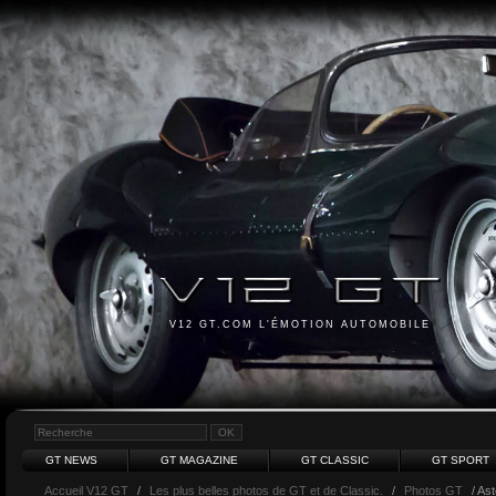
V12 GT.COM L'ÉMOTION AUTOMOBILE
GT NEWS
GT MAGAZINE
GT CLASSIC
GT SPORT
Accueil V12 GT
/
Les plus belles photos de GT et de Classic.
/
Photos GT
/ Ast