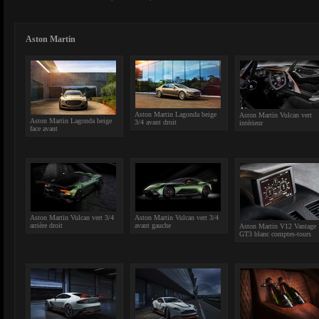
Aston Martin
Aston Martin Lagonda beige
Aston Martin Vulcan vert
Aston Martin Lagonda beige
3/4 avant droit
intérieur
face avant
Aston Martin Vulcan vert 3/4
Aston Martin Vulcan vert 3/4
arrière droit
avant gauche
Aston Martin V12 Vantage
GT3 blanc comptes-tours