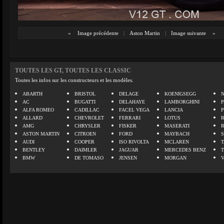
«
Image précédente
|
Aston Martin
|
Image suivante
»
TOUTES LES GT, TOUTES LES CLASSIC
Toutes les infos sur les constructeurs et les modèles.
ABARTH
BRISTOL
DELAGE
KOENIGSEGG
N
AC
BUGATTI
DELAHAYE
LAMBORGHINI
P
ALFA ROMEO
CADILLAC
FACEL VEGA
LANCIA
ALLARD
CHEVROLET
FERRARI
LOTUS
AMG
CHRYSLER
FISKER
MASERATI
ASTON MARTIN
CITROEN
FORD
MAYBACH
AUDI
COOPER
ISO RIVOLTA
MCLAREN
BENTLEY
DAIMLER
JAGUAR
MERCEDES BENZ
BMW
DE TOMASO
JENSEN
MORGAN