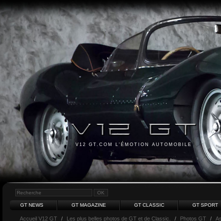
V12 GT.COM L'ÉMOTION AUTOMOBILE
GT NEWS
GT MAGAZINE
GT CLASSIC
GT SPORT
Accueil V12 GT
/
Les plus belles photos de GT et de Classic.
/
Photos GT
/
As