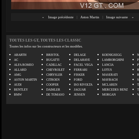
«
Image précédente
|
Aston Martin
|
Image suivante
»
TOUTES LES GT, TOUTES LES CLASSIC
Toutes les infos sur les constructeurs et les modèles.
ABARTH
BRISTOL
DELAGE
KOENIGSEGG
N
AC
BUGATTI
DELAHAYE
LAMBORGHINI
P
ALFA ROMEO
CADILLAC
FACEL VEGA
LANCIA
ALLARD
CHEVROLET
FERRARI
LOTUS
AMG
CHRYSLER
FISKER
MASERATI
ASTON MARTIN
CITROEN
FORD
MAYBACH
AUDI
COOPER
ISO RIVOLTA
MCLAREN
BENTLEY
DAIMLER
JAGUAR
MERCEDES BENZ
BMW
DE TOMASO
JENSEN
MORGAN