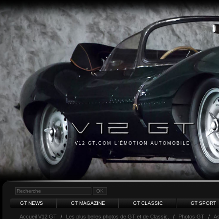
V12 GT.COM L'ÉMOTION AUTOMOBILE
GT NEWS
GT MAGAZINE
GT CLASSIC
GT SPORT
Accueil V12 GT
/
Les plus belles photos de GT et de Classic.
/
Photos GT
/
As