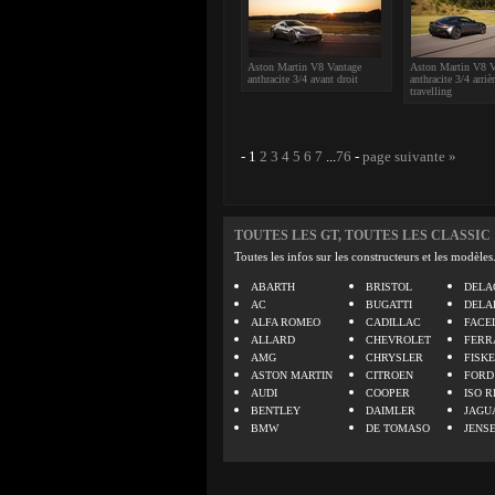
Aston Martin V8 Vantage
Aston Martin V8 V
anthracite 3/4 avant droit
anthracite 3/4 arriè
travelling
-
1
2
3
4
5
6
7
...
76
-
page suivante »
TOUTES LES GT, TOUTES LES CLASSIC
Toutes les infos sur les constructeurs et les modèles
ABARTH
BRISTOL
DELA
AC
BUGATTI
DELA
ALFA ROMEO
CADILLAC
FACE
ALLARD
CHEVROLET
FERR
AMG
CHRYSLER
FISK
ASTON MARTIN
CITROEN
FORD
AUDI
COOPER
ISO R
BENTLEY
DAIMLER
JAGU
BMW
DE TOMASO
JENS