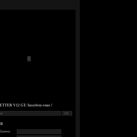
TER V12 GT: Inscrivez-vous !
UB
lisateur