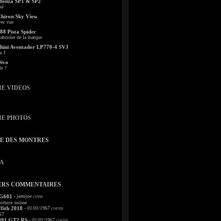
Monza SP1 & SP2
sé
Chiron Sky View
vec vue
88 Pista Spider
abriolet de la marque
ini Aventador LP770-4 SVJ
u J
Divo
le ?
IE VIDEOS
IE PHOTOS
TE DES MONTRES
A
ERS COMMENTAIRES
 G601
- jamijoe
(5/04)
oiture suisse
fith 2018
- 01/01/1967
(14/10)
67
991 GT2 RS
- 01/01/1967
(14/10)