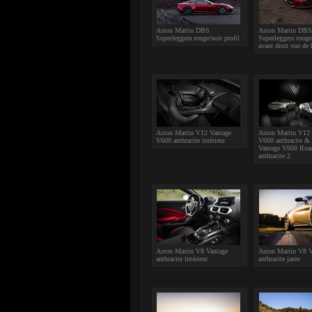
Aston Martin DBS
Aston Martin DBS
Superleggera rouge/noir profil
Superleggera rouge
avant droit vue de 
Aston Martin V12 Vantage
Aston Martin V12 
V600 anthracite intérieur
V600 anthracite &
Vantage V600 Road
anthracite 2
Aston Martin V8 Vantage
Aston Martin V8 V
anthracite intérieur
anthracite jante