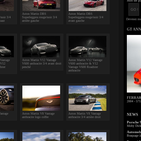
Mot de pa
Aston Martin DBS
Aston Martin DBS
/noir 3/4
Superleggera rouge/noir 3/4
Superleggera rouge/noir 3/4
haut
arrière gauche
avant gauche
GT AN
Vantage
Aston Martin V12 Vantage
Aston Martin V12 Vantage
 V12
V600 anthracite 3/4 avant droit
V600 anthracite & V12
ster
penché
Vantage V600 Roadster
anthracite
FERRARI 
2004 - 571
antage
Aston Martin V8 Vantage
Aston Martin V8 Vantage
NEWS
anthracite logo coffre
anthracite 3/4 arrière droit
Porsche 
Moby Dick 
Automobi
Braquage à 