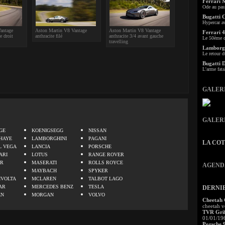
Ferrari 
Ode au pas
Bugatti 
Hypercar a
antage
Aston Martin V8 Vantage
Aston Martin V8 Vantage
Ferrari 4
re droit
anthracite filé
anthracite 3/4 avant gauche
Le 50ème c
travelling
Lamborgh
Le retour d
Bugatti 
L'arme fata
GALER
.
GALER
GE
KOENIGSEGG
NISSAN
HAYE
LAMBORGHINI
PAGANI
LA CO
L VEGA
LANCIA
PORSCHE
ARI
LOTUS
RANGE ROVER
ER
MASERATI
ROLLS ROYCE
AGEND
MAYBACH
SPYKER
IVOLTA
MCLAREN
TALBOT LAGO
AR
MERCEDES BENZ
TESLA
DERNI
EN
MORGAN
VOLVO
Cheetah
cheetah v
TVR Grif
01/01/19
Porsche 