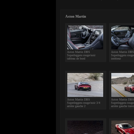
Aston Martin
Aston Martin DBS
Aston Martin DBS
Superleggera rouge/noir
Superleggera rouge
tableau de bord
intérieur
Aston Martin DBS
Aston Martin DBS
Superleggera rouge/noir 3/4
Superleggera rouge
arrière gauche 2
arrière gauche trave