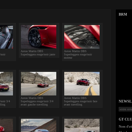
BRM
Aston Martin DBS
Aston Martin DBS
/noir
Superleggera rouge/noir jante
Superleggera rouge/noir
moteur
Aston Martin DBS
Aston Martin DBS
NEWSLET
/noir 3/4
Superleggera rouge/noir 3/4
Superleggera rouge/noir face
lling
avant gauche travelling
avant travelling
GT CL
Nom d'uti