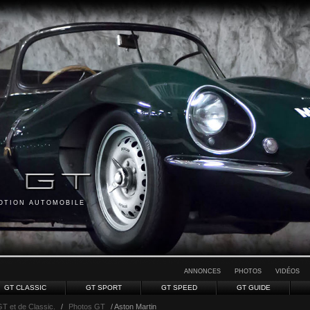
MOTION AUTOMOBILE
ANNONCES
PHOTOS
VIDÉOS
GT CLASSIC
GT SPORT
GT SPEED
GT GUIDE
GT et de Classic.
/
Photos GT
/ Aston Martin