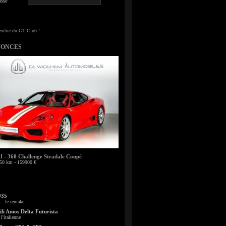
sse
NONCES
- 360 Challenge Stradale Coupé
50 km - 159900 €
935
: le remake
li Amos Delta Futurista
l'italienne