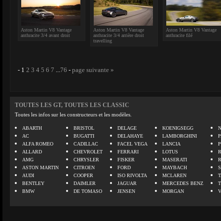
Aston Martin V8 Vantage
Aston Martin V8 Vantage
Aston Martin V8 Vantage
anthracite 3/4 avant droit
anthracite 3/4 arrière droit
anthracite filé
travelling
-
1
2
3
4
5
6
7
...
76
-
page suivante »
TOUTES LES GT, TOUTES LES CLASSIC
Toutes les infos sur les constructeurs et les modèles.
ABARTH
BRISTOL
DELAGE
KOENIGSEGG
N
AC
BUGATTI
DELAHAYE
LAMBORGHINI
P
ALFA ROMEO
CADILLAC
FACEL VEGA
LANCIA
ALLARD
CHEVROLET
FERRARI
LOTUS
AMG
CHRYSLER
FISKER
MASERATI
ASTON MARTIN
CITROEN
FORD
MAYBACH
AUDI
COOPER
ISO RIVOLTA
MCLAREN
BENTLEY
DAIMLER
JAGUAR
MERCEDES BENZ
BMW
DE TOMASO
JENSEN
MORGAN