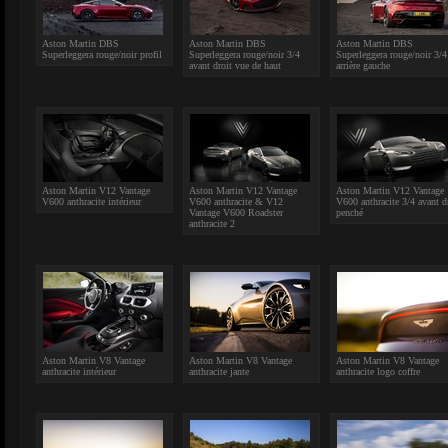
Aston Martin DBS
Aston Martin DBS
Aston Martin DBS
Superleggera rouge/noir profil
Superleggera rouge/noir 3/4
Superleggera rouge/noir 3/4
avant droit vue de haut
arrière gauche
Aston Martin V12 Vantage
Aston Martin V12 Vantage
Aston Martin V12 Vantage
V600 anthracite intérieur
V600 anthracite & V12
V600 anthracite 3/4 avant d
Vantage V600 Roadster
penché
anthracite 2
Aston Martin V8 Vantage
Aston Martin V8 Vantage
Aston Martin V8 Vantage
anthracite intérieur
anthracite jante
anthracite logo coffre