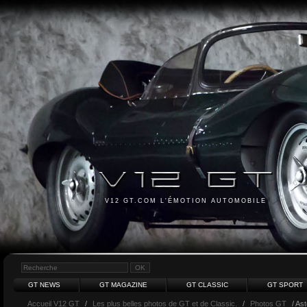
V12 GT.COM L'ÉMOTION AUTOMOBILE
GT NEWS
GT MAGAZINE
GT CLASSIC
GT SPORT
Accueil V12 GT
/
Les plus belles photos de GT et de Classic.
/
Photos GT
/ Ast