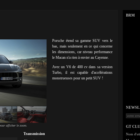
BRM
Porsche étend sa gamme SUV vers le
bas, mais seulement en ce qui concerne
les dimensions, car niveau performance
le Macan n'a rien à envier au Cayenne.
Avec un V6 de 400 cv dans sa version
Turbo, il est capable d'accélérations
monstrueuses pour un petit SUV !
NEWSLET
our afficher le zoom.
GT CL
Transmission
Nom d'uti