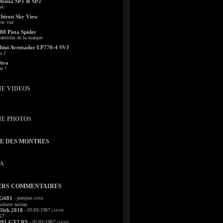
Monza SP1 & SP2
sé
Chiron Sky View
vec vue
88 Pista Spider
abriolet de la marque
ini Aventador LP770-4 SVJ
u J
Divo
le ?
IE VIDEOS
IE PHOTOS
TE DES MONTRES
A
ERS COMMENTAIRES
 G601
- jamijoe
(5/04)
oiture suisse
fith 2018
- 01/01/1967
(14/10)
67
991 GT2 RS
- 01/01/1967
(14/10)