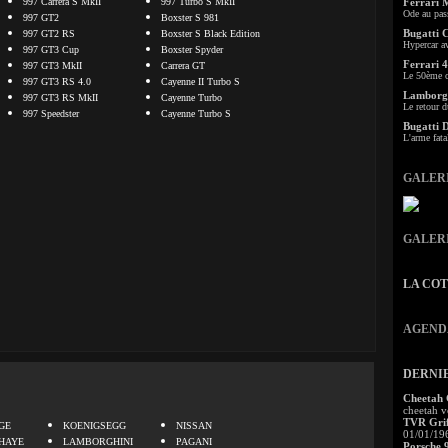
997 Carrera S MkII
997 Turbo S MkII
Ferrari 
Ode au pas
997 GT2
Boxster S 981
Bugatti 
997 GT2 RS
Boxster S Black Edition
Hypercar a
997 GT3 Cup
Boxster Spyder
Ferrari 4
997 GT3 MkII
Carrera GT
Le 50ème c
997 GT3 RS 4.0
Cayenne II Turbo S
Lamborgh
997 GT3 RS MkII
Cayenne Turbo
Le retour d
997 Speedster
Cayenne Turbo S
Bugatti 
L'arme fata
GALER
GALER
LA CO
AGEND
DERNI
.
Cheetah
cheetah v
TVR Grif
GE
KOENIGSEGG
NISSAN
01/01/19
HAYE
LAMBORGHINI
PAGANI
Porsche 