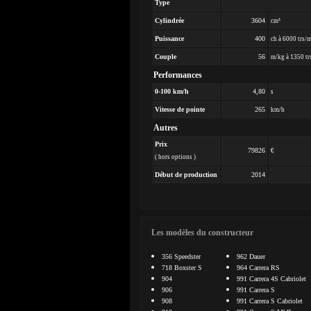
Type
Cylindrée
3604
cm³
Puissance
400
ch à 6000 trs/
Couple
56
m/kg à 1350 tr
Performances
0-100 km/h
4,80
s
Vitesse de pointe
265
km/h
Autres
Prix
79826
€
( hors options )
Début de production
2014
Les modèles du constructeur
356 Speedster
962 Dauer
718 Boxster S
964 Carrera RS
904
991 Carrera 4S Cabriolet
906
991 Carrera S
908
991 Carrera S Cabriolet