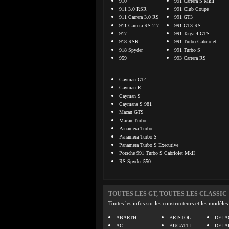
910
991 Carrera S MkII
911 3.0 RSR
991 Club Coupé
911 Carrera 3.0 RS
991 GT3
911 Carrera RS 2.7
991 GT3 RS
917
991 Targa 4 GTS
918 RSR
991 Turbo Cabriolet
918 Spyder
991 Turbo S
959
993 Carrera RS
Cayman GT4
Cayman R
Cayman S
Caymans S 981
Macan GTS
Macan Turbo
Panamera Turbo
Panamera Turbo S
Panamera Turbo S Executive
Porsche 991 Turbo S Cabriolet MkII
RS Spyder 550
TOUTES LES GT, TOUTES LES CLASSIC
Toutes les infos sur les constructeurs et les modèles
ABARTH
BRISTOL
DELA
AC
BUGATTI
DELA