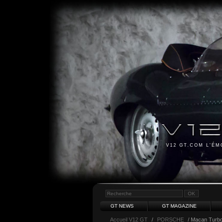
V12 GT.COM L'É
GT NEWS
GT MAGAZINE
Accueil V12 GT
/
PORSCHE
/ Macan Turb