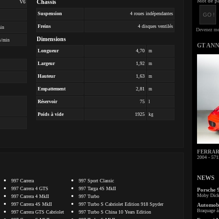
Mot de pa
Chassis
V6
Suspension
4 roues indépendantes
Freins
4 disques ventilés
min
Dimensions
s/min
GT AN
Longueur
4,70
m
Largeur
1,92
m
Hauteur
1,63
m
Empattement
2,81
m
Réservoir
75
l
Poids à vide
1925
kg
FERRARI 
2004 - 571
NEWS
997 Carrera
997 Sport Classic
997 Carrera 4 GTS
997 Targa 4S MkII
Porsche 
Moby Dick 
997 Carrera 4 MkII
997 Turbo
997 Carrera 4S MkII
997 Turbo S Cabriolet Edition 918 Spyder
Automobi
Braquage à 
997 Carrera GTS Cabriolet
997 Turbo S China 10 Years Edition