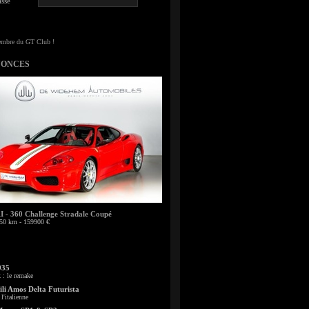
sse
NONCES
- 360 Challenge Stradale Coupé
50 km - 159900 €
935
: le remake
li Amos Delta Futurista
l'italienne