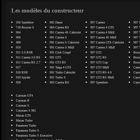
Les modèles du constructeur
356 Speedster
962 Dauer
997 Carrera
997 
718 Boxster S
964 Carrera RS
997 Carrera 4 GTS
997 
904
991 Carrera 4S Cabriolet
997 Carrera 4 MkII
997 
906
991 Carrera S
997 Carrera 4S MkII
997 
908
991 Carrera S Cabriolet
997 Carrera GTS Cabriolet
997 
910
991 Carrera S MkII
997 Carrera S MkII
997 
911 3.0 RSR
991 Club Coupé
997 GT2
Boxs
911 Carrera 3.0 RS
991 GT3
997 GT2 RS
Boxs
911 Carrera RS 2.7
991 GT3 RS
997 GT3 Cup
Boxs
917
991 Targa 4 GTS
997 GT3 MkII
Carr
918 RSR
991 Turbo Cabriolet
997 GT3 RS 4.0
Caye
918 Spyder
991 Turbo S
997 GT3 RS MkII
Caye
959
993 Carrera RS
997 Speedster
Caye
Cayman GT4
Cayman R
Cayman S
Caymans S 981
Macan GTS
Macan Turbo
Panamera Turbo
Panamera Turbo S
Panamera Turbo S Executive