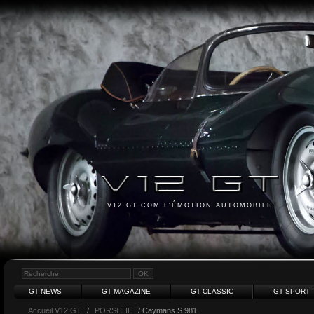
V12 GT.COM L'ÉMOTION AUTOMOBILE
GT NEWS
GT MAGAZINE
GT CLASSIC
GT SPORT
Accueil V12 GT
/
PORSCHE
/ Caymans S 981