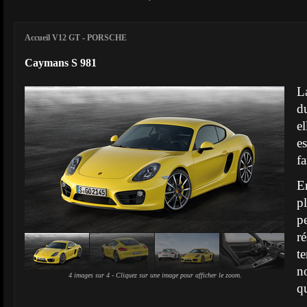
Accueil V12 GT
-
PORSCHE
Caymans S 981
L
d
e
e
f
E
p
r
t
n
4 images sur 4 - Cliquez sur une image pour afficher le zoom.
q