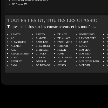
Porsche 991 Turbo S Cabriolet MkII
RS Spyder 550
TOUTES LES GT, TOUTES LES CLASSIC
Toutes les infos sur les constructeurs et les modèles.
ABARTH
BRISTOL
DELAGE
KOENIGSEGG
N
AC
BUGATTI
DELAHAYE
LAMBORGHINI
P
ALFA ROMEO
CADILLAC
FACEL VEGA
LANCIA
ALLARD
CHEVROLET
FERRARI
LOTUS
AMG
CHRYSLER
FISKER
MASERATI
ASTON MARTIN
CITROEN
FORD
MAYBACH
AUDI
COOPER
ISO RIVOLTA
MCLAREN
BENTLEY
DAIMLER
JAGUAR
MERCEDES BENZ
BMW
DE TOMASO
JENSEN
MORGAN