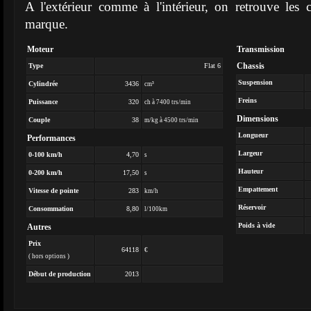
A l'extérieur comme à l'intérieur, on retrouve les 
marque.
Moteur
Transmission
Chassis
Type
Flat 6
Suspension
Cylindrée
3436
cm³
Freins
Puissance
320
ch à 7400 trs/min
Dimensions
Couple
38
m/kg à 4500 trs/min
Longueur
Performances
Largeur
0-100 km/h
4,70
s
Hauteur
0-200 km/h
17,50
s
Empattement
Vitesse de pointe
283
km/h
Réservoir
Consommation
8,80
l/100km
Poids à vide
Autres
Prix
64118
€
( hors options )
Début de production
2013