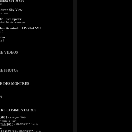
Monza SP1 & SP2
sé
Chiron Sky View
vec vue
88 Pista Spider
abriolet de la marque
ini Aventador LP770-4 SVJ
u J
Divo
le ?
IE VIDEOS
IE PHOTOS
TE DES MONTRES
A
ERS COMMENTAIRES
 G601
- jamijoe
(5/04)
oiture suisse
fith 2018
- 01/01/1967
(14/10)
67
991 GT2 RS
- 01/01/1967
(14/10)