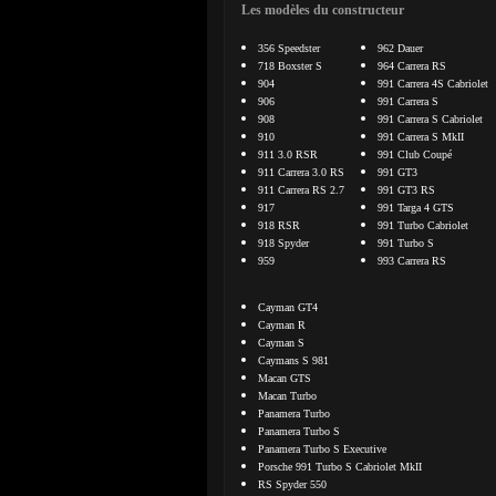
Les modèles du constructeur
356 Speedster
962 Dauer
718 Boxster S
964 Carrera RS
904
991 Carrera 4S Cabriolet
906
991 Carrera S
908
991 Carrera S Cabriolet
910
991 Carrera S MkII
911 3.0 RSR
991 Club Coupé
911 Carrera 3.0 RS
991 GT3
911 Carrera RS 2.7
991 GT3 RS
917
991 Targa 4 GTS
918 RSR
991 Turbo Cabriolet
918 Spyder
991 Turbo S
959
993 Carrera RS
Cayman GT4
Cayman R
Cayman S
Caymans S 981
Macan GTS
Macan Turbo
Panamera Turbo
Panamera Turbo S
Panamera Turbo S Executive
Porsche 991 Turbo S Cabriolet MkII
RS Spyder 550