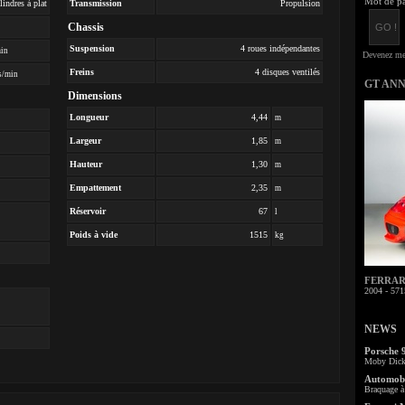
Mot de pa
lindres à plat
Transmission
Propulsion
Chassis
Suspension
4 roues indépendantes
min
Freins
4 disques ventilés
s/min
GT AN
Dimensions
Longueur
4,44
m
Largeur
1,85
m
Hauteur
1,30
m
Empattement
2,35
m
Réservoir
67
l
Poids à vide
1515
kg
FERRARI 
2004 - 571
NEWS
Porsche 
Moby Dick 
Automobi
Braquage à 