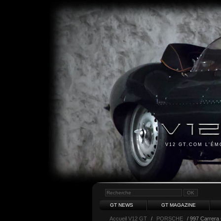
V12 GT.COM L'É
GT NEWS
GT MAGAZINE
Accueil V12 GT
/
PORSCHE
/ 997 Carrera