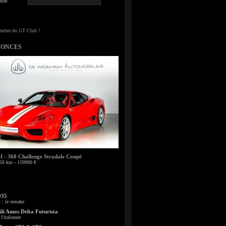
sse
NONCES
- 360 Challenge Stradale Coupé
50 km - 159900 €
935
: le remake
li Amos Delta Futurista
l'italienne