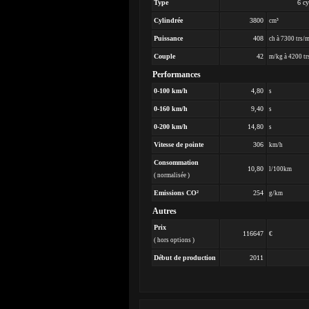
Type
6 cy
Cylindrée
3800
cm³
Puissance
408
ch à 7300 trs/
Couple
42
m/kg à 4200 tr
Performances
0-100 km/h
4,80
s
0-160 km/h
9,40
s
0-200 km/h
14,80
s
Vitesse de pointe
306
km/h
Consommation
10,80
l/100km
( normalisée )
Emissions CO²
254
g/km
Autres
Prix
116647
€
( hors options )
Début de production
2011