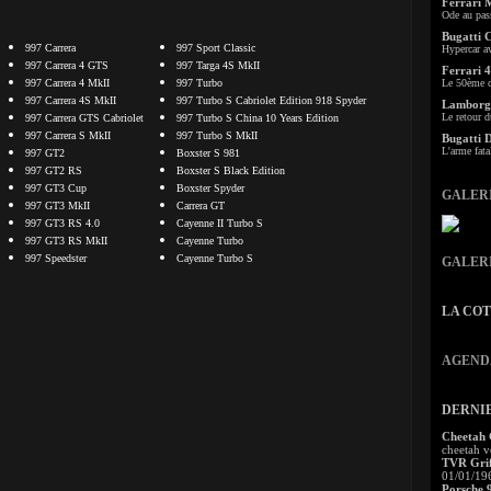
Ferrari 
Ode au pas
Bugatti 
997 Carrera
997 Sport Classic
Hypercar a
997 Carrera 4 GTS
997 Targa 4S MkII
Ferrari 4
997 Carrera 4 MkII
997 Turbo
Le 50ème c
997 Carrera 4S MkII
997 Turbo S Cabriolet Edition 918 Spyder
Lamborgh
Le retour d
997 Carrera GTS Cabriolet
997 Turbo S China 10 Years Edition
997 Carrera S MkII
997 Turbo S MkII
Bugatti 
L'arme fata
997 GT2
Boxster S 981
997 GT2 RS
Boxster S Black Edition
997 GT3 Cup
Boxster Spyder
GALER
997 GT3 MkII
Carrera GT
997 GT3 RS 4.0
Cayenne II Turbo S
997 GT3 RS MkII
Cayenne Turbo
997 Speedster
Cayenne Turbo S
GALER
LA CO
AGEND
DERNI
Cheetah
cheetah v
TVR Grif
01/01/19
Porsche 