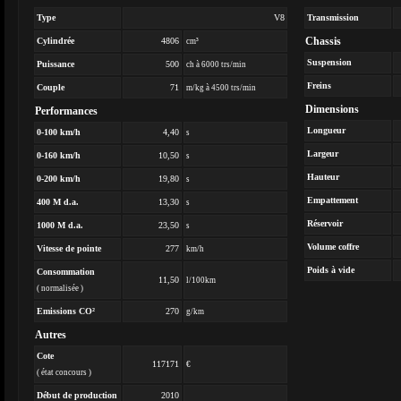
Type
V8
Transmission
Chassis
Cylindrée
4806
cm³
Suspension
Puissance
500
ch à 6000 trs/min
Freins
Couple
71
m/kg à 4500 trs/min
Dimensions
Performances
Longueur
0-100 km/h
4,40
s
Largeur
0-160 km/h
10,50
s
Hauteur
0-200 km/h
19,80
s
Empattement
400 M d.a.
13,30
s
Réservoir
1000 M d.a.
23,50
s
Volume coffre
Vitesse de pointe
277
km/h
Poids à vide
Consommation
11,50
l/100km
( normalisée )
Emissions CO²
270
g/km
Autres
Cote
117171
€
( état concours )
Début de production
2010