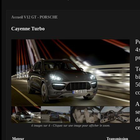
Accueil V12 GT
-
PORSCHE
Cayenne Turbo
P
4
p
T
b
5
c
A
s
d
4 images sur 4 - Cliquez sur une image pour afficher le zoom.
ce
Moteur
Transmission