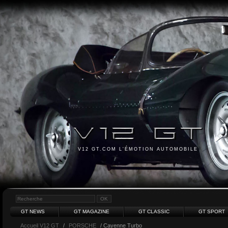
V12 GT.COM L'ÉMOTION AUTOMOBILE
GT NEWS
GT MAGAZINE
GT CLASSIC
GT SPORT
Accueil V12 GT
/
PORSCHE
/ Cayenne Turbo