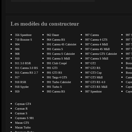
Les modèles du constructeur
356 Speedster
962 Dauer
997 Carrera
997 
718 Boxster S
964 Carrera RS
997 Carrera 4 GTS
997 
904
991 Carrera 4S Cabriolet
997 Carrera 4 MkII
997 
906
991 Carrera S
997 Carrera 4S MkII
997 
908
991 Carrera S Cabriolet
997 Carrera GTS Cabriolet
997 
910
991 Carrera S MkII
997 Carrera S MkII
997 
911 3.0 RSR
991 Club Coupé
997 GT2
Boxs
911 Carrera 3.0 RS
991 GT3
997 GT2 RS
Boxs
911 Carrera RS 2.7
991 GT3 RS
997 GT3 Cup
Boxs
917
991 Targa 4 GTS
997 GT3 MkII
Carr
918 RSR
991 Turbo Cabriolet
997 GT3 RS 4.0
Caye
918 Spyder
991 Turbo S
997 GT3 RS MkII
Caye
959
993 Carrera RS
997 Speedster
Caye
Cayman GT4
Cayman R
Cayman S
Caymans S 981
Macan GTS
Macan Turbo