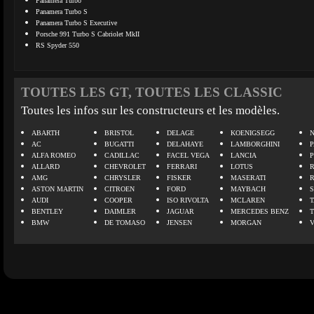
Panamera Turbo
Panamera Turbo S
Panamera Turbo S Executive
Porsche 991 Turbo S Cabriolet MkII
RS Spyder 550
TOUTES LES GT, TOUTES LES CLASSIC
Toutes les infos sur les constructeurs et les modèles.
ABARTH
BRISTOL
DELAGE
KOENIGSEGG
N
AC
BUGATTI
DELAHAYE
LAMBORGHINI
P
ALFA ROMEO
CADILLAC
FACEL VEGA
LANCIA
ALLARD
CHEVROLET
FERRARI
LOTUS
AMG
CHRYSLER
FISKER
MASERATI
ASTON MARTIN
CITROEN
FORD
MAYBACH
AUDI
COOPER
ISO RIVOLTA
MCLAREN
BENTLEY
DAIMLER
JAGUAR
MERCEDES BENZ
BMW
DE TOMASO
JENSEN
MORGAN