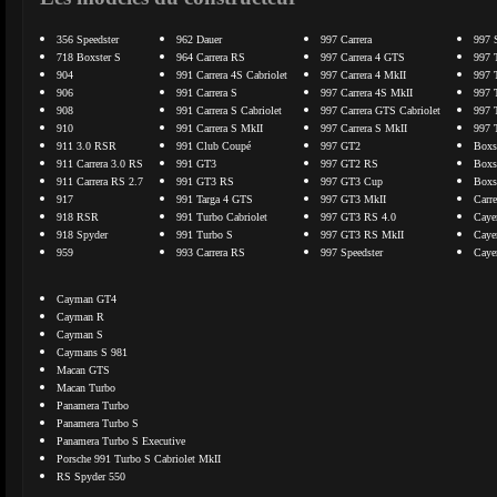
356 Speedster
962 Dauer
997 Carrera
997 
718 Boxster S
964 Carrera RS
997 Carrera 4 GTS
997 
904
991 Carrera 4S Cabriolet
997 Carrera 4 MkII
997 
906
991 Carrera S
997 Carrera 4S MkII
997 
908
991 Carrera S Cabriolet
997 Carrera GTS Cabriolet
997 
910
991 Carrera S MkII
997 Carrera S MkII
997 
911 3.0 RSR
991 Club Coupé
997 GT2
Boxs
911 Carrera 3.0 RS
991 GT3
997 GT2 RS
Boxs
911 Carrera RS 2.7
991 GT3 RS
997 GT3 Cup
Boxs
917
991 Targa 4 GTS
997 GT3 MkII
Carr
918 RSR
991 Turbo Cabriolet
997 GT3 RS 4.0
Caye
918 Spyder
991 Turbo S
997 GT3 RS MkII
Caye
959
993 Carrera RS
997 Speedster
Caye
Cayman GT4
Cayman R
Cayman S
Caymans S 981
Macan GTS
Macan Turbo
Panamera Turbo
Panamera Turbo S
Panamera Turbo S Executive
Porsche 991 Turbo S Cabriolet MkII
RS Spyder 550