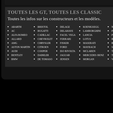
TOUTES LES GT, TOUTES LES CLASSIC
Toutes les infos sur les constructeurs et les modèles.
ABARTH
BRISTOL
DELAGE
KOENIGSEGG
N
AC
BUGATTI
DELAHAYE
LAMBORGHINI
P
ALFA ROMEO
CADILLAC
FACEL VEGA
LANCIA
ALLARD
CHEVROLET
FERRARI
LOTUS
AMG
CHRYSLER
FISKER
MASERATI
ASTON MARTIN
CITROEN
FORD
MAYBACH
AUDI
COOPER
ISO RIVOLTA
MCLAREN
BENTLEY
DAIMLER
JAGUAR
MERCEDES BENZ
BMW
DE TOMASO
JENSEN
MORGAN