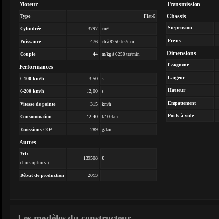
Moteur
Transmission
Chassis
Type
Flat-6
Suspension
Cylindrée
3797
cm³
Freins
Puissance
476
ch à 8250 trs/min
Dimensions
Couple
44
m/kg à 6250 trs/min
Longueur
Performances
Largeur
0-100 km/h
3,50
s
Hauteur
0-200 km/h
12,00
s
Empattement
Vitesse de pointe
315
km/h
Poids à vide
Consommation
12,40
l/100km
Emissions CO²
289
g/km
Autres
Prix
139508
€
( hors options )
Début de production
2013
Les modèles du constructeur