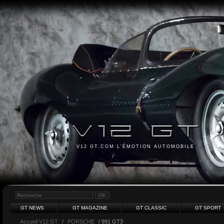
V12 GT.COM L'ÉMOTION AUTOMOBILE
GT NEWS
GT MAGAZINE
GT CLASSIC
GT SPORT
Accueil V12 GT
/
PORSCHE
/ 991 GT3