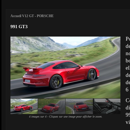
Accueil V12 GT
-
PORSCHE
991 GT3
P
d
n
b
e
d
de
6
C
d
9
4 images sur 4 - Cliquez sur une image pour afficher le zoom.
v